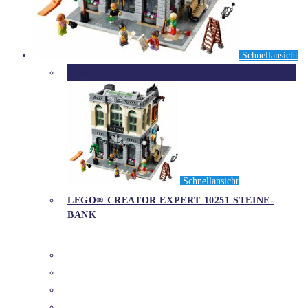
Schnellansicht
Ausverkauft
Schnellansicht
LEGO® CREATOR EXPERT 10251 STEINE-
BANK
DETAILS