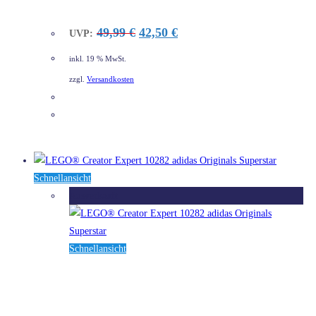
Ursprünglicher
Aktueller
49,99
€
42,50
€
UVP:
Preis
Preis
war:
ist:
inkl. 19 % MwSt.
49,99 €
42,50 €.
zzgl.
Versandkosten
DETAILS
Schnellansicht
Ausverkauft
Schnellansicht