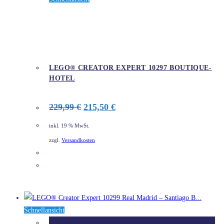
LEGO® CREATOR EXPERT 10297 BOUTIQUE-
HOTEL
Ursprünglicher
Aktueller
229,99
€
215,50
€
Preis
Preis
war:
ist:
inkl. 19 % MwSt.
229,99 €
215,50 €.
zzgl.
Versandkosten
DETAILS
Schnellansicht
Ausverkauft