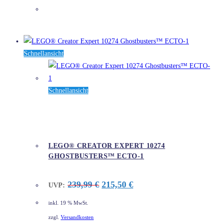
DETAILS
Schnellansicht
Schnellansicht
LEGO® CREATOR EXPERT 10274
GHOSTBUSTERS™ ECTO-1
Ursprünglicher
Aktueller
239,99
€
215,50
€
UVP:
Preis
Preis
war:
ist:
inkl. 19 % MwSt.
239,99 €
215,50 €.
zzgl.
Versandkosten