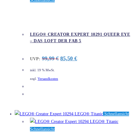
Schnellansicht
LEGO® CREATOR EXPERT 10291 QUEER EYE
– DAS LOFT DER FAB 5
Ursprünglicher
Aktueller
99,99
€
85,50
€
UVP:
Preis
Preis
war:
ist:
inkl. 19 % MwSt.
99,99 €
85,50 €.
zzgl.
Versandkosten
DETAILS
Schnellansicht
Schnellansicht