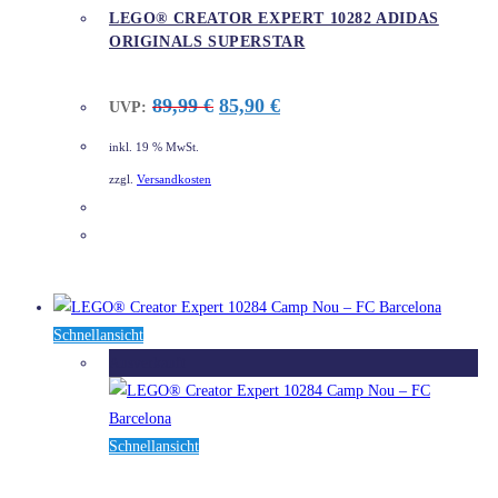
LEGO® CREATOR EXPERT 10282 ADIDAS
ORIGINALS SUPERSTAR
Ursprünglicher
Aktueller
89,99
€
85,90
€
UVP:
Preis
Preis
war:
ist:
inkl. 19 % MwSt.
89,99 €
85,90 €.
zzgl.
Versandkosten
DETAILS
Schnellansicht
Ausverkauft
Schnellansicht