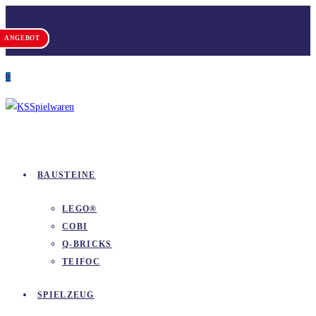
Zum
Versandkostenfrei ab 100 €
Inhalt
ANGEBOT
ANGEBOT
ANGEBOT
ANGEBOT
ANGEBOT
springen
0
BAUSTEINE
LEGO®
COBI
Q-BRICKS
TEIFOC
SPIELZEUG