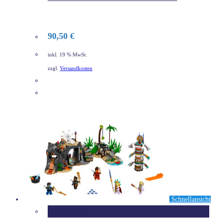
90,50
€
inkl. 19 % MwSt.
zzgl.
Versandkosten
DETAILS
Schnellansicht
Ausverkauft