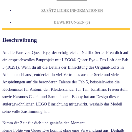
Loft
ZUSÄTZLICHE INFORMATIONEN
der
Fab
BEWERTUNGEN (0)
5
Menge
Beschreibung
An alle Fans von Queer Eye, der erfolgreichen Netflix-Serie! Freu dich auf
ein anspruchsvolles Bauprojekt mit LEGO® Queer Eye – Das Loft der Fab
5 (10291). Wenn du all die Details der Einrichtung des Original-Lofts in
Atlanta nachbaust, entdeckst du viel Vertrautes aus der Serie und viele
Anspielungen auf die besonderen Talente der Fab 5, beispielsweise die
Kücheninsel für Antoni, den Kleiderständer für Tan, Jonathans Friseurstuhl
sowie Karamos Couch und Sammelbuch. Bobby hat am Design dieser
außergewöhnlichen LEGO Einrichtung mitgewirkt, weshalb das Modell
seine volle Zustimmung hat.
Nimm dir Zeit für dich und genieße den Moment
Keine Folge von Queer Eye kommt ohne eine Verwandlung aus. Deshalb