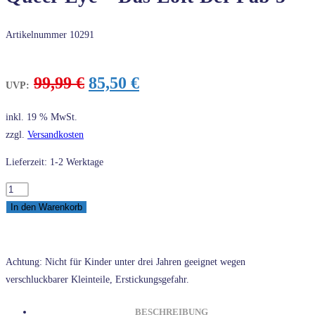
Artikelnummer
10291
Ursprünglicher
Aktueller
99,99
€
85,50
€
UVP:
Preis
Preis
war:
ist:
inkl. 19 % MwSt.
99,99 €
85,50 €.
zzgl.
Versandkosten
Lieferzeit: 1-2 Werktage
LEGO®
Creator
In den Warenkorb
Expert
10291
Queer
Achtung: Nicht für Kinder unter drei Jahren geeignet wegen
Eye
verschluckbarer Kleinteile, Erstickungsgefahr.
–
Das
BESCHREIBUNG