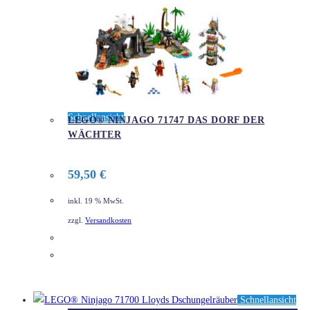
Schnellansicht
LEGO® NINJAGO 71747 DAS DORF DER
WÄCHTER
59,50
€
inkl. 19 % MwSt.
zzgl.
Versandkosten
DETAILS
Schnellansicht