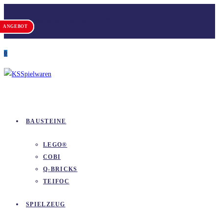
Zum
Versandkostenfrei ab 100 €
Inhalt
ANGEBOT
ANGEBOT
springen
0
BAUSTEINE
LEGO®
COBI
Q-BRICKS
TEIFOC
SPIELZEUG