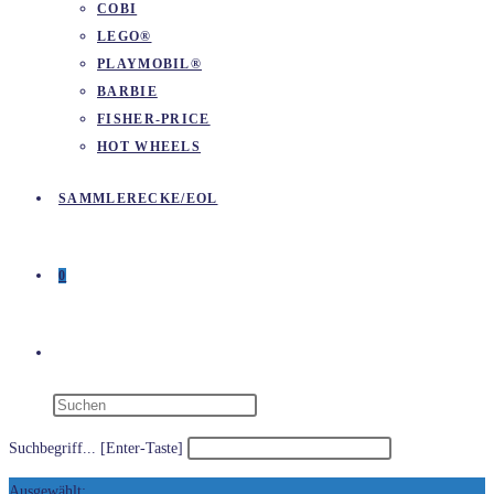
COBI
LEGO®
PLAYMOBIL®
BARBIE
FISHER-PRICE
HOT WHEELS
SAMMLERECKE/EOL
0
WEBSITE-
SUCHE
Suchbegriff... [Enter-Taste]
Ausgewählt: