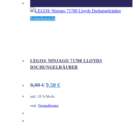
Ausverkauft
Schnellansicht
LEGO® NINJAGO 71700 LLOYDS
DSCHUNGELRÄUBER
Ursprünglicher
Aktueller
9,99
€
9,50
€
Preis
Preis
war:
ist:
inkl. 19 % MwSt.
9,99 €
9,50 €.
zzgl.
Versandkosten
DETAILS