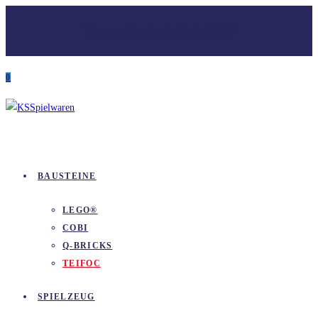
Zum
Versandkostenfrei ab 100 €
Inhalt
springen
0
BAUSTEINE
LEGO®
COBI
Q-BRICKS
TEIFOC
SPIELZEUG