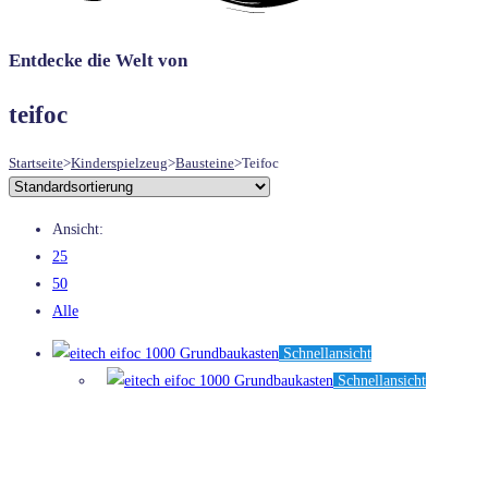
UMSCHALTEN
Entdecke die Welt von
teifoc
Startseite
>
Kinderspielzeug
>
Bausteine
>
Teifoc
Ansicht:
25
50
Alle
Schnellansicht
Schnellansicht