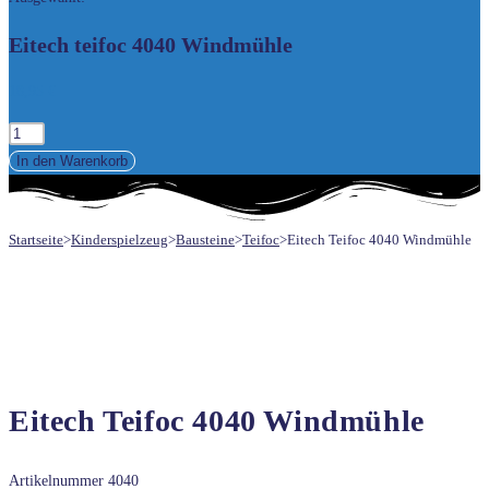
UMSCHALTEN
Eitech teifoc 4040 Windmühle
18,95
€
Eitech
teifoc
In den Warenkorb
4040
Windmühle
Startseite
>
Kinderspielzeug
>
Bausteine
>
Teifoc
>
Eitech Teifoc 4040 Windmühle
Menge
Eitech Teifoc 4040 Windmühle
Artikelnummer
4040