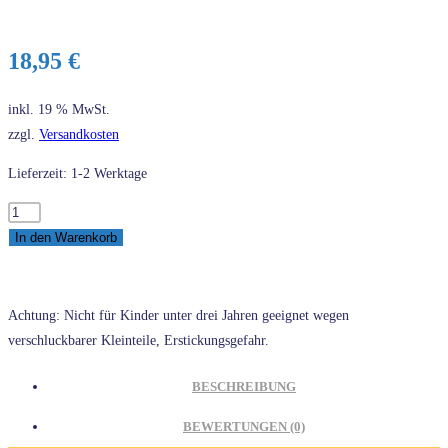
18,95
€
inkl. 19 % MwSt.
zzgl.
Versandkosten
Lieferzeit: 1-2 Werktage
Eitech
teifoc
In den Warenkorb
4040
Windmühle
Menge
Achtung: Nicht für Kinder unter drei Jahren geeignet wegen
verschluckbarer Kleinteile, Erstickungsgefahr.
BESCHREIBUNG
BEWERTUNGEN (0)