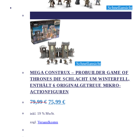
Schnellansicht
Ausverkauft
Schnellansicht
MEGA CONSTRUX – PROBUILDER GAME OF
THRONES DIE SCHLACHT UM WINTERFELL,
ENTHÄLT 6 ORIGINALGETREUE MIKRO-
ACTIONFIGUREN
Ursprünglicher
Aktueller
79,99
€
75,99
€
Preis
Preis
war:
ist:
inkl. 19 % MwSt.
79,99 €
75,99 €.
zzgl.
Versandkosten