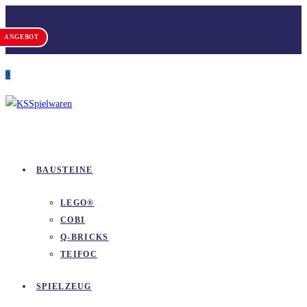
Zum
Versandkostenfrei ab 100 €
Inhalt
ANGEBOT
springen
0
BAUSTEINE
LEGO®
COBI
Q-BRICKS
TEIFOC
SPIELZEUG