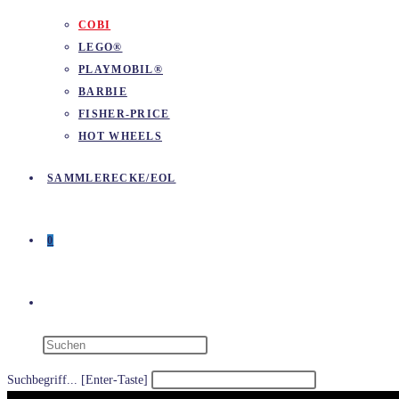
COBI
LEGO®
PLAYMOBIL®
BARBIE
FISHER-PRICE
HOT WHEELS
SAMMLERECKE/EOL
0
WEBSITE-
SUCHE
Suchbegriff... [Enter-Taste]