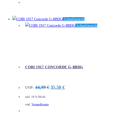
DETAILS
Schnellansicht
Schnellansicht
COBI 1917 CONCORDE G-BBDG
Ursprünglicher
Aktueller
44,99
€
35,50
€
UVP:
Preis
Preis
war:
ist:
inkl. 19 % MwSt.
44,99 €
35,50 €.
zzgl.
Versandkosten