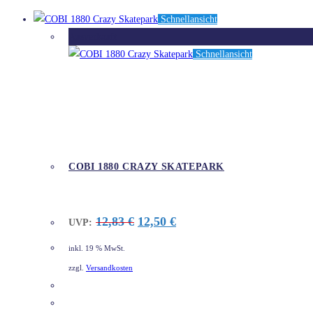
Schnellansicht
Ausverkauft
Schnellansicht
COBI 1880 CRAZY SKATEPARK
Ursprünglicher
Aktueller
12,83
€
12,50
€
UVP:
Preis
Preis
war:
ist:
inkl. 19 % MwSt.
12,83 €
12,50 €.
zzgl.
Versandkosten
DETAILS