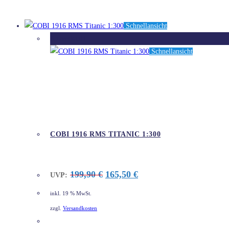
Schnellansicht
Ausverkauft
Schnellansicht
COBI 1916 RMS TITANIC 1:300
Ursprünglicher
Aktueller
199,90
€
165,50
€
UVP:
Preis
Preis
war:
ist:
inkl. 19 % MwSt.
199,90 €
165,50 €.
zzgl.
Versandkosten