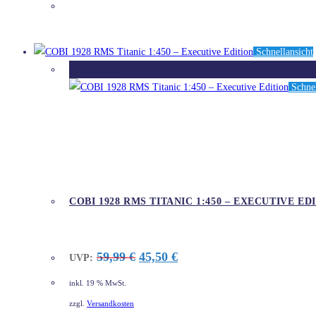
DETAILS
Schnellansicht
Ausverkauft
Schnel
COBI 1928 RMS TITANIC 1:450 – EXECUTIVE ED
Ursprünglicher
Aktueller
59,99
€
45,50
€
UVP:
Preis
Preis
war:
ist:
inkl. 19 % MwSt.
59,99 €
45,50 €.
zzgl.
Versandkosten