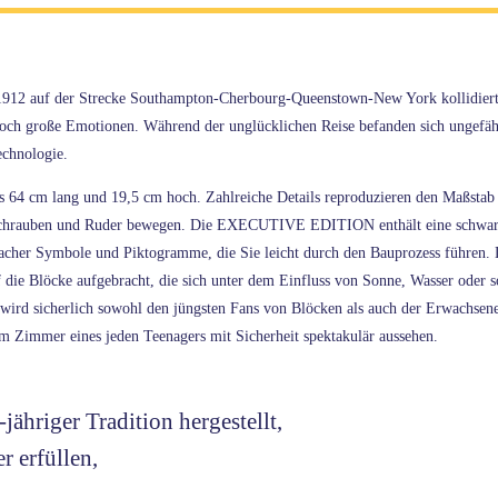
l 1912 auf der Strecke Southampton-Cherbourg-Queenstown-New York kollidiert
noch große Emotionen. Während der unglücklichen Reise befanden sich ungefä
echnologie.
s 64 cm lang und 19,5 cm hoch. Zahlreiche Details reproduzieren den Maßstab 1
, Schrauben und Ruder bewegen. Die EXECUTIVE EDITION enthält eine schwarze
her Symbole und Piktogramme, die Sie leicht durch den Bauprozess führen. Da
die Blöcke aufgebracht, die sich unter dem Einfluss von Sonne, Wasser oder s
 wird sicherlich sowohl den jüngsten Fans von Blöcken als auch der Erwachsen
m Zimmer eines jeden Teenagers mit Sicherheit spektakulär aussehen.
ähriger Tradition hergestellt,
r erfüllen,