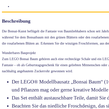
Beschreibung
Die Bonsai-Kunst beflügelt die Fantasie von Baumliebhabern schon seit Jah
während Sie dem Bonsaibaum mit den grünen Blättern oder den rosafarbenen Ki
die rosafarbenen Blüten an. Erkennen Sie die winzigen Froschformen, aus den
Wunderbares Bauprojekt
Zum LEGO Bonsai Baum gehören auch eine rechteckige Schale und ein LEGO S
Fantasie – ob als Geburtstagsgeschenk für einen geliebten Mitmenschen oder a
nachhaltig angebautem Zuckerrohr gewonnen wird.
Der LEGO® Modellbausatz „Bonsai Baum“ (10281
und Pflanzen mag oder gerne kreative Modelle
Das Set enthält austauschbare Teile, damit Si
Beachten Sie das niedliche Froschdesign, das 