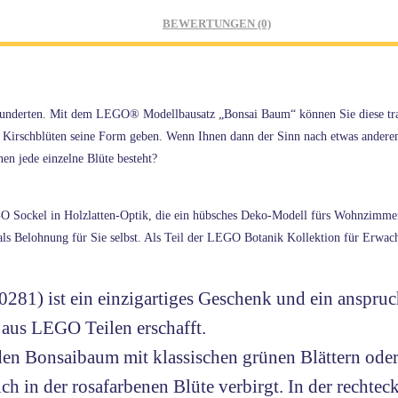
BEWERTUNGEN (0)
rhunderten. Mit dem LEGO® Modellbausatz „Bonsai Baum“ können Sie diese trad
rschblüten seine Form geben. Wenn Ihnen dann der Sinn nach etwas anderem ste
en jede einzelne Blüte besteht?
ockel in Holzlatten-Optik, die ein hübsches Deko-Modell fürs Wohnzimmer od
ls Belohnung für Sie selbst. Als Teil der LEGO Botanik Kollektion für Erwachs
) ist ein einzigartiges Geschenk und ein anspruch
 aus LEGO Teilen erschafft.
e den Bonsaibaum mit klassischen grünen Blättern ode
sich in der rosafarbenen Blüte verbirgt. In der rech