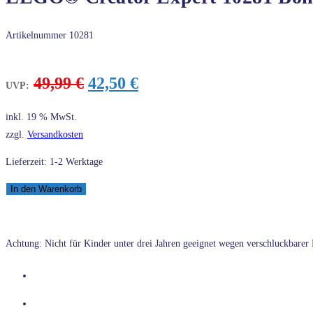
Artikelnummer
10281
Ursprünglicher
Aktueller
49,99
€
42,50
€
UVP:
Preis
Preis
war:
ist:
inkl. 19 % MwSt.
49,99 €
42,50 €.
zzgl.
Versandkosten
Lieferzeit: 1-2 Werktage
LEGO®
In den Warenkorb
Creator
Expert
10281
Achtung: Nicht für Kinder unter drei Jahren geeignet wegen verschluckbarer K
Bonsai
Baum
Menge