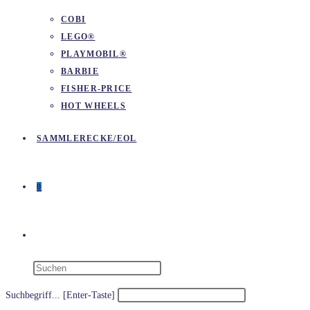
COBI
LEGO®
PLAYMOBIL®
BARBIE
FISHER-PRICE
HOT WHEELS
SAMMLERECKE/EOL
0
WEBSITE-
SUCHE
Suchbegriff... [Enter-Taste]