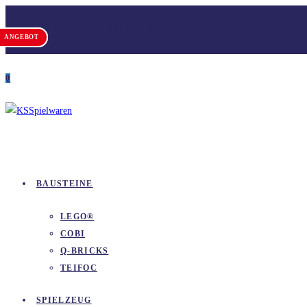
Zum
Versandkostenfrei ab 100 €
Inhalt
ANGEBOT
ANGEBOT
springen
0
BAUSTEINE
LEGO®
COBI
Q-BRICKS
TEIFOC
SPIELZEUG