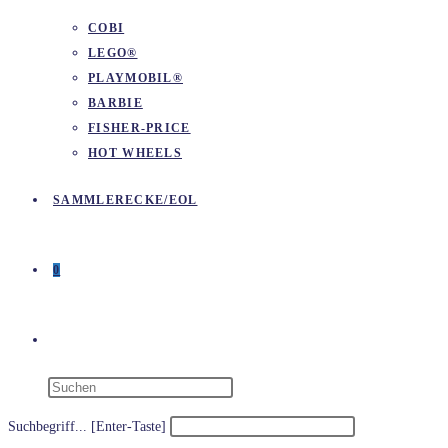
COBI
LEGO®
PLAYMOBIL®
BARBIE
FISHER-PRICE
HOT WHEELS
SAMMLERECKE/EOL
0
WEBSITE-
SUCHE
Suchbegriff... [Enter-Taste]