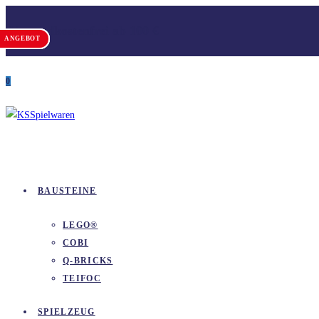
Zum
Versandkostenfrei ab 100 €
Inhalt
ANGEBOT
ANGEBOT
ANGEBOT
springen
0
BAUSTEINE
LEGO®
COBI
Q-BRICKS
TEIFOC
SPIELZEUG