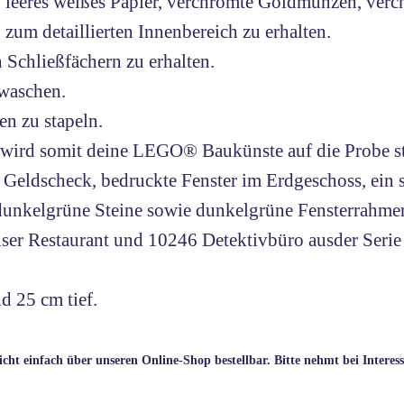
leeres weißes Papier, verchromte Goldmünzen, verc
um detaillierten Innenbereich zu erhalten.
Schließfächern zu erhalten.
waschen.
n zu stapeln.
d wird somit deine LEGO® Baukünste auf die Probe st
Geldscheck, bedruckte Fenster im Erdgeschoss, ein s
d dunkelgrüne Steine sowie dunkelgrüne Fensterrahme
ser Restaurant und 10246 Detektivbüro ausder Ser
d 25 cm tief.
icht einfach über unseren Online-Shop bestellbar. Bitte nehmt bei Interes