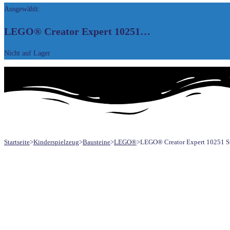
Ausgewählt:
UMSCHALTEN
LEGO® Creator Expert 10251…
Nicht auf Lager
Startseite
>
Kinderspielzeug
>
Bausteine
>
LEGO®
>
LEGO® Creator Expert 10251 S