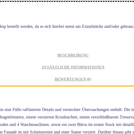
p bestellt werden, da es sich hierbei meist um Einzelstücke und/oder gebrauch
BESCHREIBUNG
ZUSÄTZLICHE INFORMATIONEN
BEWERTUNGEN (0)
e eine Fülle raffinierter Details und versteckter Überraschungen enthält. Di
ogenfenstern, einem verzierten Kronleuchter, einem verschließbarem Tresorrau
den und 4 Waschmaschinen, sowie ein zwei Büros im ersten Stock mit detailli
te Fassade ist mit Schnitzereien und einer Statue verziert. Darüber hinaus gib