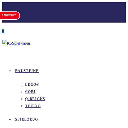
Zum
Versandkostenfrei ab 100 €
Inhalt
ANGEBOT
ANGEBOT
springen
0
BAUSTEINE
LEGO®
COBI
Q-BRICKS
TEIFOC
SPIELZEUG