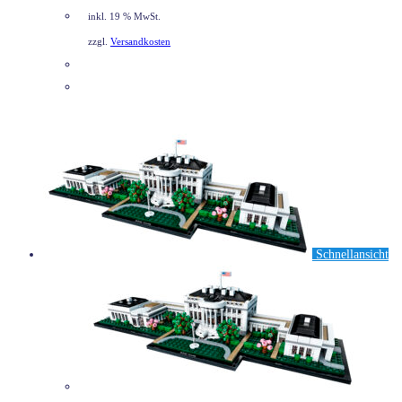
war:
ist:
inkl. 19 % MwSt.
229,99 €
215,50 €.
zzgl.
Versandkosten
DETAILS
Schnellansicht