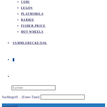
COBI
LEGO®
PLAYMOBIL®
BARBIE
FISHER-PRICE
HOT WHEELS
SAMMLERECKE/EOL
0
WEBSITE-
SUCHE
Suchbegriff... [Enter-Taste]
Ausgewählt: