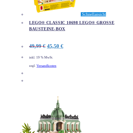
Schnellansicht
LEGO® CLASSIC 10698 LEGO® GROSSE B
AUSTEINE-BOX
Ursprünglicher
Aktueller
49,99
€
45,50
€
Preis
Preis
war:
ist:
inkl. 19 % MwSt.
49,99 €
45,50 €.
zzgl.
Versandkosten
DETAILS