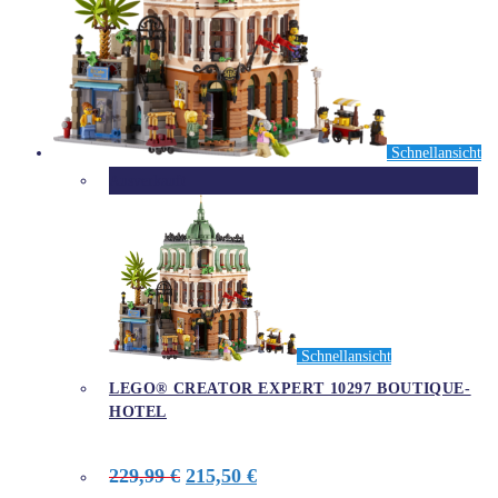
Schnellansicht
Ausverkauft
Schnellansicht
LEGO® CREATOR EXPERT 10297 BOUTIQUE-
HOTEL
Ursprünglicher
Aktueller
229,99
€
215,50
€
Preis
Preis