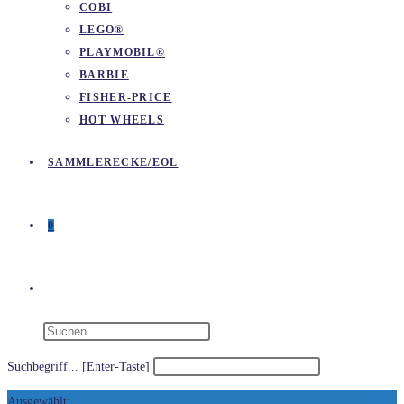
COBI
LEGO®
PLAYMOBIL®
BARBIE
FISHER-PRICE
HOT WHEELS
SAMMLERECKE/EOL
0
WEBSITE-
SUCHE
Suchbegriff... [Enter-Taste]
Ausgewählt: