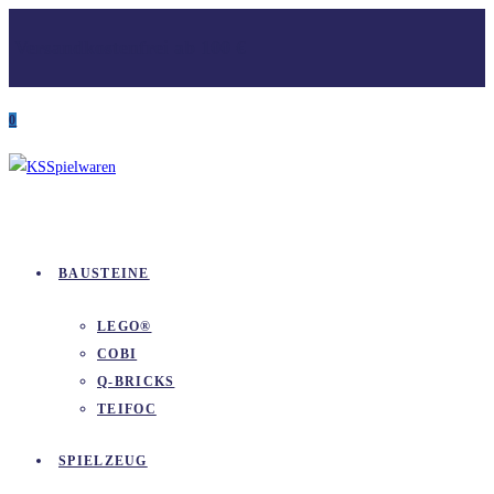
Zum
Versandkostenfrei ab 100 €
Inhalt
springen
0
BAUSTEINE
LEGO®
COBI
Q-BRICKS
TEIFOC
SPIELZEUG