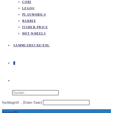
COBI
LEGO®
PLAYMOBIL®
BARBIE
FISHER-PRICE
HOT WHEELS
SAMMLERECKE/EOL
0
WEBSITE-
SUCHE
Suchbegriff... [Enter-Taste]
Ausgewählt: