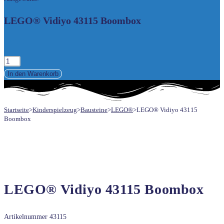
UMSCHALTEN
LEGO® Vidiyo 43115 Boombox
69,90
€
LEGO®
Vidiyo
In den Warenkorb
43115
Boombox
Startseite
>
Kinderspielzeug
>
Bausteine
>
LEGO®
>
LEGO® Vidiyo 43115
Menge
Boombox
LEGO® Vidiyo 43115 Boombox
Artikelnummer
43115