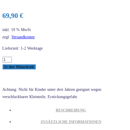
69,90
€
inkl. 19 % MwSt.
zzgl.
Versandkosten
Lieferzeit: 1-2 Werktage
LEGO®
Vidiyo
In den Warenkorb
43115
Boombox
Menge
Achtung: Nicht für Kinder unter drei Jahren geeignet wegen
verschluckbarer Kleinteile, Erstickungsgefahr.
BESCHREIBUNG
ZUSÄTZLICHE INFORMATIONEN