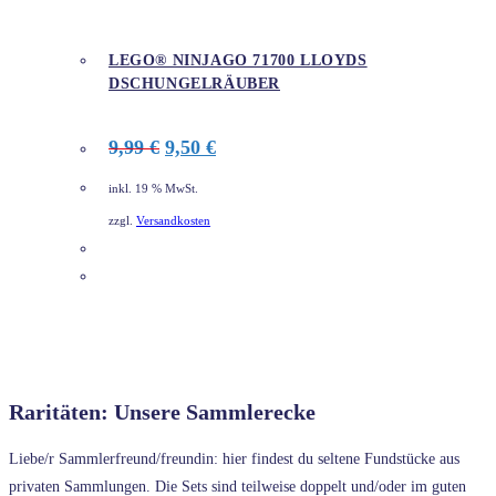
LEGO® NINJAGO 71700 LLOYDS
DSCHUNGELRÄUBER
Ursprünglicher
Aktueller
9,99
€
9,50
€
Preis
Preis
war:
ist:
inkl. 19 % MwSt.
9,99 €
9,50 €.
zzgl.
Versandkosten
DETAILS
Raritäten: Unsere Sammlerecke
Liebe/r Sammlerfreund/freundin: hier findest du seltene Fundstücke aus
privaten Sammlungen. Die Sets sind teilweise doppelt und/oder im guten