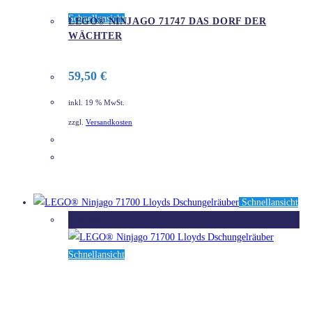
Schnellansicht
LEGO® NINJAGO 71747 DAS DORF DER
WÄCHTER
59,50
€
inkl. 19 % MwSt.
zzgl.
Versandkosten
DETAILS
Schnellansicht
Ausverkauft
Schnellansicht