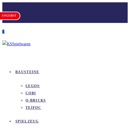
Zum
Versandkostenfrei ab 100 €
Inhalt
ANGEBOT
springen
0
BAUSTEINE
LEGO®
COBI
Q-BRICKS
TEIFOC
SPIELZEUG