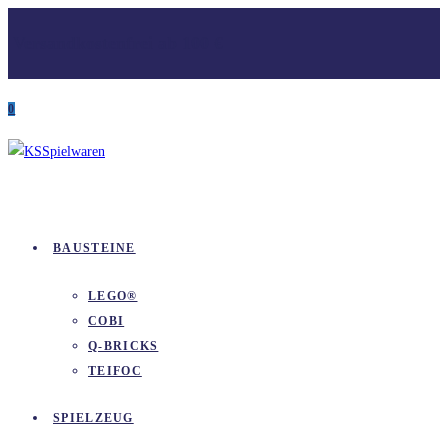
Zum
Versandkostenfrei ab 100 €
Inhalt
springen
0
BAUSTEINE
LEGO®
COBI
Q-BRICKS
TEIFOC
SPIELZEUG