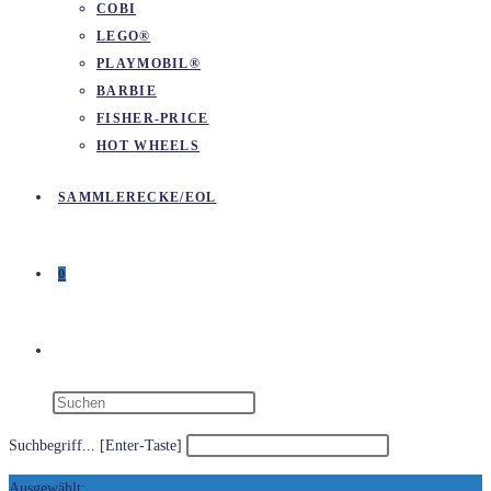
COBI
LEGO®
PLAYMOBIL®
BARBIE
FISHER-PRICE
HOT WHEELS
SAMMLERECKE/EOL
0
WEBSITE-
SUCHE
Suchbegriff... [Enter-Taste]
Ausgewählt: