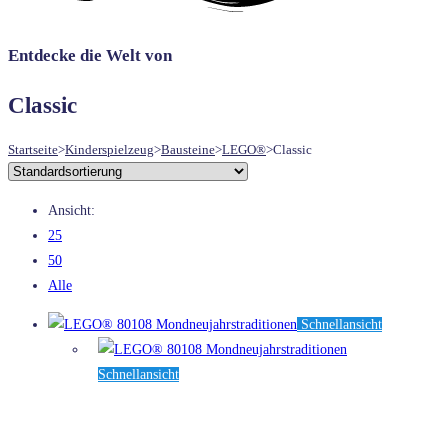
UMSCHALTEN
Entdecke die Welt von
Classic
Startseite
>
Kinderspielzeug
>
Bausteine
>
LEGO®
>
Classic
Ansicht:
25
50
Alle
Schnellansicht
Schnellansicht