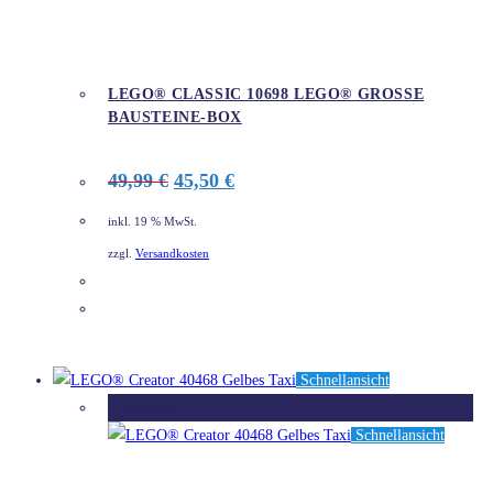
LEGO® CLASSIC 10698 LEGO® GROSSE B
AUSTEINE-BOX
Ursprünglicher
Aktueller
49,99
€
45,50
€
Preis
Preis
war:
ist:
inkl. 19 % MwSt.
49,99 €
45,50 €.
zzgl.
Versandkosten
DETAILS
Schnellansicht
Ausverkauft
Schnellansicht