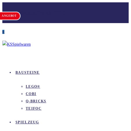
Zum
Versandkostenfrei ab 100 €
Inhalt
ANGEBOT
springen
0
BAUSTEINE
LEGO®
COBI
Q-BRICKS
TEIFOC
SPIELZEUG