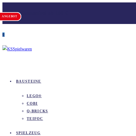
Zum
Versandkostenfrei ab 100 €
Inhalt
ANGEBOT
ANGEBOT
ANGEBOT
springen
0
BAUSTEINE
LEGO®
COBI
Q-BRICKS
TEIFOC
SPIELZEUG