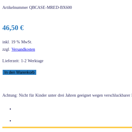
Artikelnummer
QBCASE-MRED-BX600
46,50
€
inkl. 19 % MwSt.
zzgl.
Versandkosten
Lieferzeit: 1-2 Werktage
Q-
In den Warenkorb
Bricks
Steinekoffer
mit
Achtung: Nicht für Kinder unter drei Jahren geeignet wegen verschluckbarer K
Rotmischung
600+
Stück
QBCASE-
MRED-