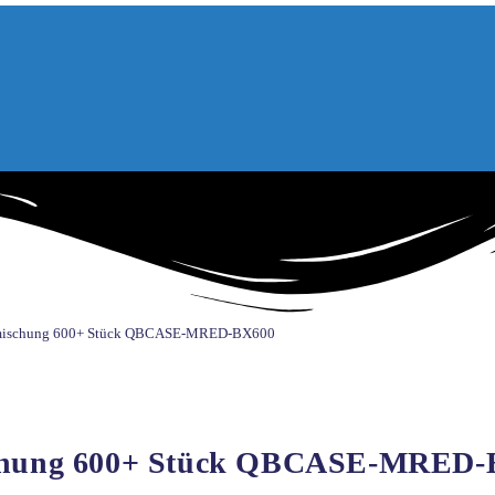
Rotmischung 600+ Stück QBCASE-MRED-BX600
ischung 600+ Stück QBCASE-MRED