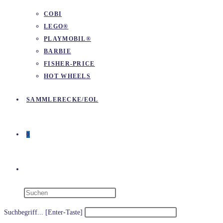
COBI
LEGO®
PLAYMOBIL®
BARBIE
FISHER-PRICE
HOT WHEELS
SAMMLERECKE/EOL
0
WEBSITE-
SUCHE
Suchbegriff... [Enter-Taste]