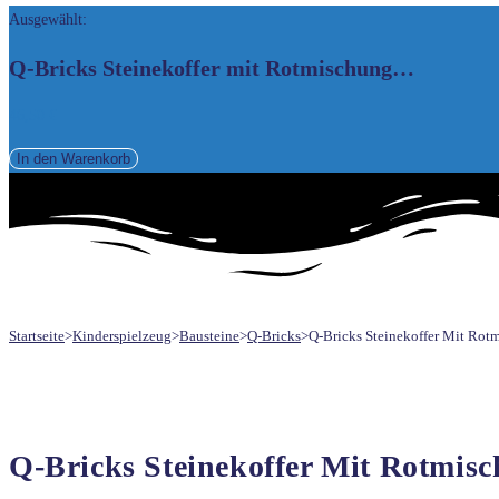
Ausgewählt:
UMSCHALTEN
Q-Bricks Steinekoffer mit Rotmischung…
46,50
€
Q-
In den Warenkorb
Bricks
Steinekoffer
mit
Rotmischung
600+
Stück
Startseite
>
Kinderspielzeug
>
Bausteine
>
Q-Bricks
>
Q-Bricks Steinekoffer Mit 
QBCASE-
MRED-
BX600
Menge
Q-Bricks Steinekoffer Mit Rotm