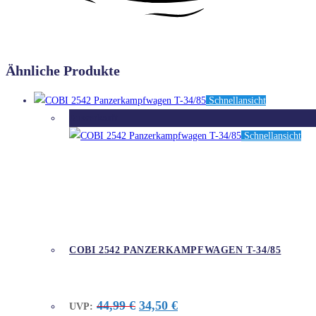
Ähnliche Produkte
Schnellansicht
Ausverkauft
Schnellansicht
COBI 2542 PANZERKAMPFWAGEN T-34/85
Ursprünglicher
Aktueller
44,99
€
34,50
€
UVP:
Preis
Preis