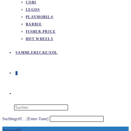
COBI
LEGO®
PLAYMOBIL®
BARBIE
FISHER-PRICE
HOT WHEELS
SAMMLERECKE/EOL
0
WEBSITE-
SUCHE
Suchbegriff... [Enter-Taste]
Ausgewählt: