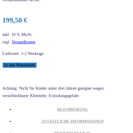
199,50
€
inkl. 19 % MwSt.
zzgl.
Versandkosten
Lieferzeit: 1-2 Werktage
LEGO®
In den Warenkorb
Technic
42141
McLaren
Achtung: Nicht für Kinder unter drei Jahren geeignet wegen
Formel
verschluckbarer Kleinteile, Erstickungsgefahr.
1™
Rennwagen
BESCHREIBUNG
Menge
ZUSÄTZLICHE INFORMATIONEN