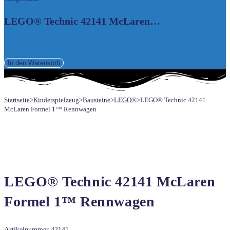
UMSCHALTEN
LEGO® Technic 42141 McLaren…
199,50
€
LEGO®
In den Warenkorb
Technic
42141
Startseite
>
Kinderspielzeug
>
Bausteine
>
LEGO®
>
LEGO® Technic 42141
McLaren
McLaren Formel 1™ Rennwagen
Formel
1™
Rennwagen
Menge
LEGO® Technic 42141 McLaren
Formel 1™ Rennwagen
Artikelnummer
42141