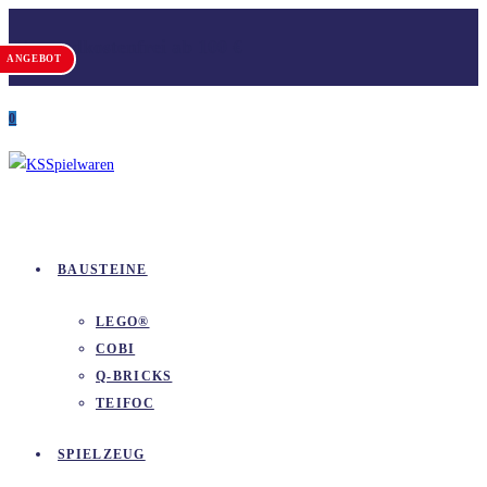
Zum
Versandkostenfrei ab 100 €
Inhalt
ANGEBOT
springen
0
BAUSTEINE
LEGO®
COBI
Q-BRICKS
TEIFOC
SPIELZEUG