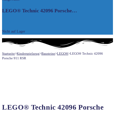
UMSCHALTEN
LEGO® Technic 42096 Porsche…
199,50
€
Nicht auf Lager
Startseite
>
Kinderspielzeug
>
Bausteine
>
LEGO®
>
LEGO® Technic 42096
Porsche 911 RSR
LEGO® Technic 42096 Porsche