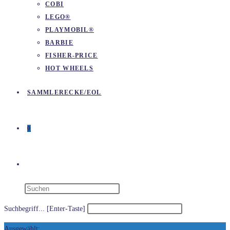
COBI
LEGO®
PLAYMOBIL®
BARBIE
FISHER-PRICE
HOT WHEELS
SAMMLERECKE/EOL
0
WEBSITE-
SUCHE
Suchbegriff... [Enter-Taste]
Ausgewählt: