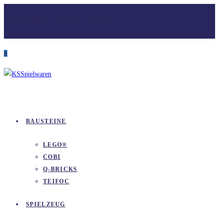
Zum
Versandkostenfrei ab 100 €
Inhalt
springen
0
BAUSTEINE
LEGO®
COBI
Q-BRICKS
TEIFOC
SPIELZEUG