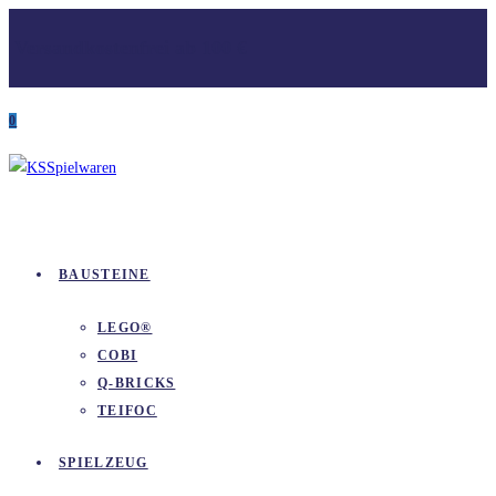
Zum
Versandkostenfrei ab 100 €
Inhalt
springen
0
BAUSTEINE
LEGO®
COBI
Q-BRICKS
TEIFOC
SPIELZEUG