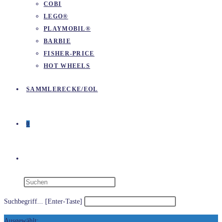
COBI
LEGO®
PLAYMOBIL®
BARBIE
FISHER-PRICE
HOT WHEELS
SAMMLERECKE/EOL
0
WEBSITE-
SUCHE
Suchbegriff... [Enter-Taste]
Ausgewählt: