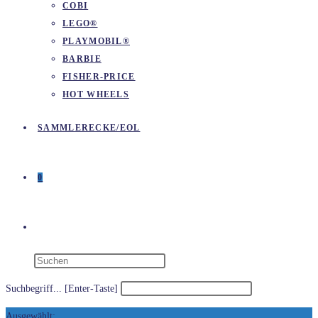
COBI
LEGO®
PLAYMOBIL®
BARBIE
FISHER-PRICE
HOT WHEELS
SAMMLERECKE/EOL
0
WEBSITE-
SUCHE
Suchbegriff... [Enter-Taste]
Ausgewählt: