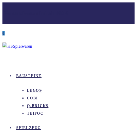
Zum
Versandkostenfrei ab 100 €
Inhalt
springen
0
BAUSTEINE
LEGO®
COBI
Q-BRICKS
TEIFOC
SPIELZEUG