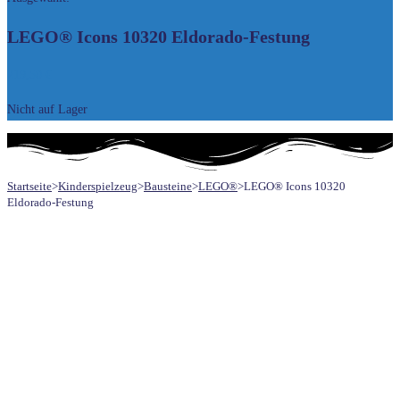
UMSCHALTEN
LEGO® Icons 10320 Eldorado-Festung
219,50
€
Nicht auf Lager
Startseite
>
Kinderspielzeug
>
Bausteine
>
LEGO®
>
LEGO® Icons 10320
Eldorado-Festung