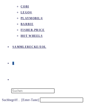
COBI
LEGO®
PLAYMOBIL®
BARBIE
FISHER-PRICE
HOT WHEELS
SAMMLERECKE/EOL
0
WEBSITE-
SUCHE
Suchbegriff... [Enter-Taste]