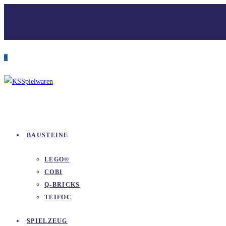
Zum
Versandkostenfrei ab 100 €
Inhalt
springen
0
BAUSTEINE
LEGO®
COBI
Q-BRICKS
TEIFOC
SPIELZEUG