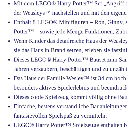
Mit dem LEGO® Harry Potter™ Set „Angriff au
der Weasleys™ nachstellen und mit den eigene
Enthält 8 LEGO® Minifiguren – Ron, Ginny, A
Potter™ – sowie jede Menge Funktionen, Zubeh
Wenn Kinder das detailreiche Haus der Weasle
sie das Haus in Brand setzen, erleben sie fasz
Dieses LEGO® Harry Potter™ Bauset zum Samme
Jahren verzaubern, beschäftigen und zu unzähl
Das Haus der Familie Wesley™ ist 34 cm hoch, 
besonders aktives Spielerlebnis und beeindru
Dieses coole Spielzeug kommt völlig ohne Bat
Einfache, bestens verständliche Bauanleitunge
fantasievollen Spielspaß zu vermitteln.
LEGO® Harry Potter™ Spielzeuge enthalten bel