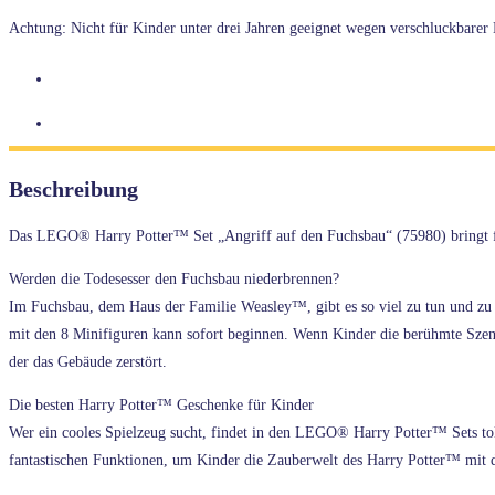
75980
Achtung: Nicht für Kinder unter drei Jahren geeignet wegen verschluckbarer K
Angriff
auf
den
Fuchsbau
Menge
Beschreibung
Das LEGO® Harry Potter™ Set „Angriff auf den Fuchsbau“ (75980) bringt fa
Werden die Todesesser den Fuchsbau niederbrennen?
Im Fuchsbau, dem Haus der Familie Weasley™, gibt es so viel zu tun und zu e
mit den 8 Minifiguren kann sofort beginnen. Wenn Kinder die berühmte Szene
der das Gebäude zerstört.
Die besten Harry Potter™ Geschenke für Kinder
Wer ein cooles Spielzeug sucht, findet in den LEGO® Harry Potter™ Sets tol
fantastischen Funktionen, um Kinder die Zauberwelt des Harry Potter™ mit d