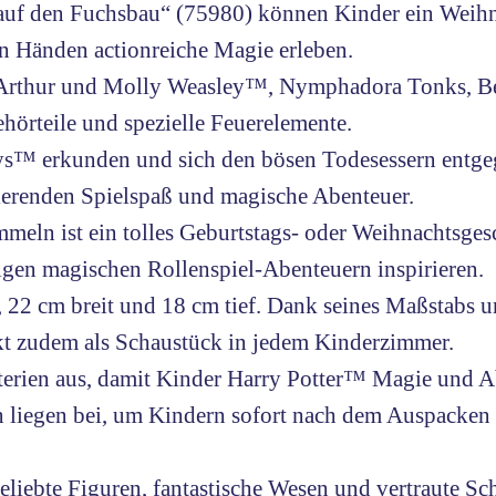
f den Fuchsbau“ (75980) können Kinder ein Weihna
n Händen actionreiche Magie erleben.
rthur und Molly Weasley™, Nymphadora Tonks, Bell
örteile und spezielle Feuerelemente.
ys™ erkunden und sich den bösen Todesessern entgeg
inierenden Spielspaß und magische Abenteuer.
ln ist ein tolles Geburtstags- oder Weihnachtsges
igen magischen Rollenspiel-Abenteuern inspirieren.
22 cm breit und 18 cm tief. Dank seines Maßstabs und
ckt zudem als Schaustück in jedem Kinderzimmer.
terien aus, damit Kinder Harry Potter™ Magie und 
n liegen bei, um Kindern sofort nach dem Auspacken 
iebte Figuren, fantastische Wesen und vertraute Sch