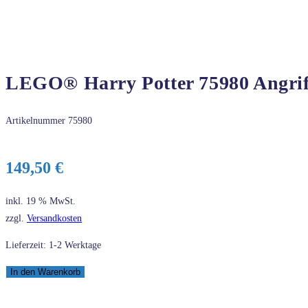
LEGO® Harry Potter 75980 Angrif
Artikelnummer
75980
149,50
€
inkl. 19 % MwSt.
zzgl.
Versandkosten
Lieferzeit: 1-2 Werktage
LEGO®
In den Warenkorb
Harry
Potter