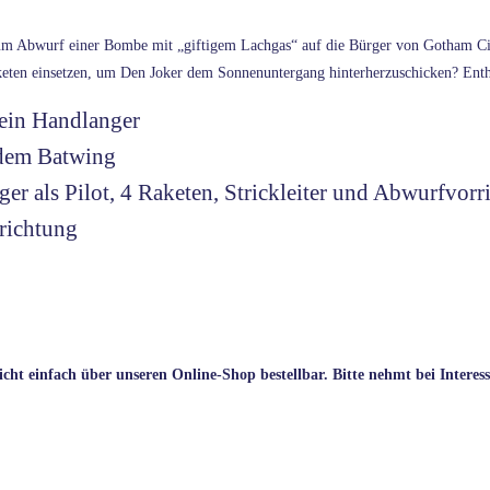
 zum Abwurf einer Bombe mit „giftigem Lachgas“ auf die Bürger von Gotham C
keten einsetzen, um Den Joker dem Sonnenuntergang hinterherzuschicken? Enth
 ein Handlanger
 dem Batwing
r als Pilot, 4 Raketen, Strickleiter und Abwurfvor
richtung
icht einfach über unseren Online-Shop bestellbar. Bitte nehmt bei Interes