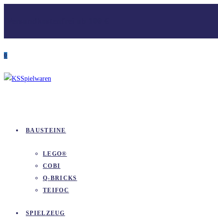
Zum
Versandkostenfrei ab 100 €
Inhalt
springen
0
BAUSTEINE
LEGO®
COBI
Q-BRICKS
TEIFOC
SPIELZEUG