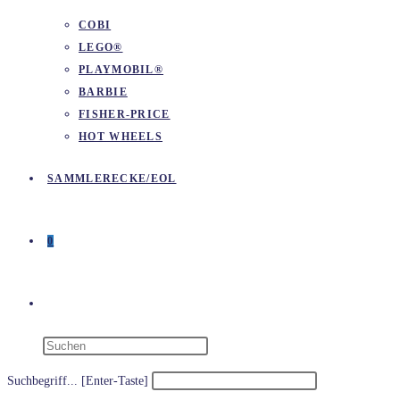
COBI
LEGO®
PLAYMOBIL®
BARBIE
FISHER-PRICE
HOT WHEELS
SAMMLERECKE/EOL
0
WEBSITE-
SUCHE
Suchbegriff... [Enter-Taste]