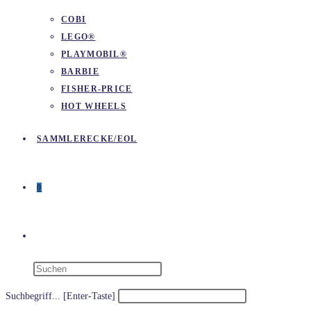
COBI
LEGO®
PLAYMOBIL®
BARBIE
FISHER-PRICE
HOT WHEELS
SAMMLERECKE/EOL
0
WEBSITE-
SUCHE
Suchbegriff... [Enter-Taste]