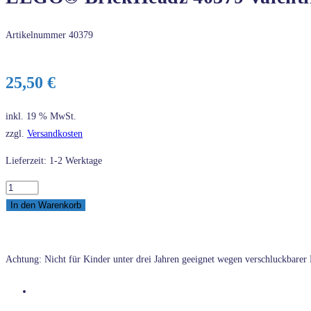
Artikelnummer
40379
25,50
€
inkl. 19 % MwSt.
zzgl.
Versandkosten
Lieferzeit: 1-2 Werktage
LEGO®
BrickHeadz
In den Warenkorb
40379
Valentinstag-
Bär
Achtung: Nicht für Kinder unter drei Jahren geeignet wegen verschluckbarer K
Menge