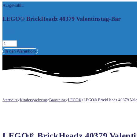
Ausgewählt:
UMSCHALTEN
LEGO® BrickHeadz 40379 Valentinstag-Bär
25,50
€
LEGO®
BrickHeadz
In den Warenkorb
40379
Valentinstag-
Bär
Menge
Startseite
>
Kinderspielzeug
>
Bausteine
>
LEGO®
>
LEGO® BrickHeadz 40379 Valen
LEGO® BrickHeadz 40379 Valenti