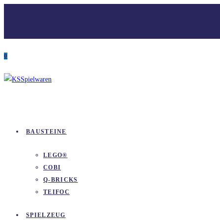
Zum
Versandkostenfrei ab 100 €
Inhalt
springen
0
BAUSTEINE
LEGO®
COBI
Q-BRICKS
TEIFOC
SPIELZEUG