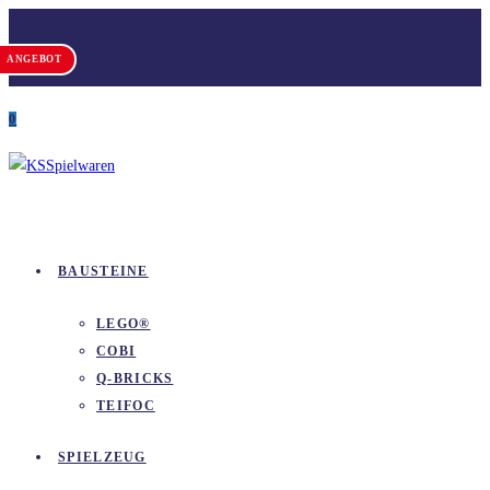
Zum
Versandkostenfrei ab 100 €
Inhalt
ANGEBOT
springen
0
BAUSTEINE
LEGO®
COBI
Q-BRICKS
TEIFOC
SPIELZEUG