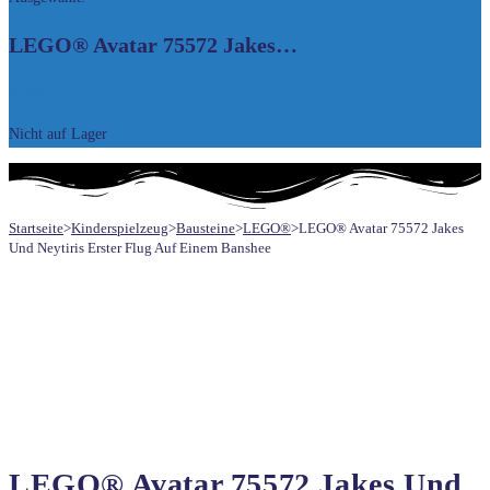
UMSCHALTEN
LEGO® Avatar 75572 Jakes…
55,90
€
Nicht auf Lager
Startseite
>
Kinderspielzeug
>
Bausteine
>
LEGO®
>
LEGO® Avatar 75572 Jakes
Und Neytiris Erster Flug Auf Einem Banshee
LEGO® Avatar 75572 Jakes Und