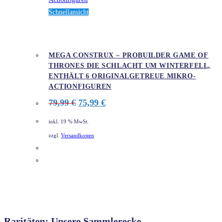
Schnellansicht
MEGA CONSTRUX – PROBUILDER GAME OF
THRONES DIE SCHLACHT UM WINTERFELL,
ENTHÄLT 6 ORIGINALGETREUE MIKRO-
ACTIONFIGUREN
Ursprünglicher
Aktueller
79,99
€
75,99
€
Preis
Preis
war:
ist:
inkl. 19 % MwSt.
79,99 €
75,99 €.
zzgl.
Versandkosten
DETAILS
Raritäten: Unsere Sammlerecke