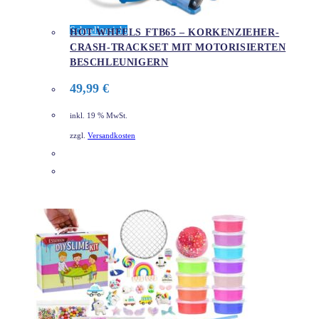
Schnellansicht
HOT WHEELS FTB65 – ​KORKENZIEHER-
CRASH-TRACKSET MIT MOTORISIERTEN
BESCHLEUNIGERN
49,99
€
inkl. 19 % MwSt.
zzgl.
Versandkosten
DETAILS