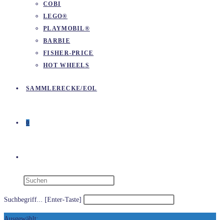
COBI
LEGO®
PLAYMOBIL®
BARBIE
FISHER-PRICE
HOT WHEELS
SAMMLERECKE/EOL
0
WEBSITE-
SUCHE
Suchbegriff... [Enter-Taste]
Ausgewählt: