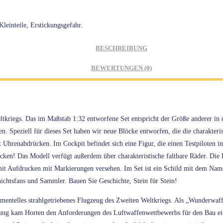
leinteile, Erstickungsgefahr.
BESCHREIBUNG
BEWERTUNGEN (0)
tkriegs. Das im Maßstab 1:32 entworfene Set entspricht der Größe anderer in 
 Speziell für dieses Set haben wir neue Blöcke entworfen, die die charakteris
renabdrücken. Im Cockpit befindet sich eine Figur, die einen Testpiloten in e
ken! Das Modell verfügt außerdem über charakteristische faltbare Räder. Die 
 mit Aufdrucken mit Markierungen versehen. Im Set ist ein Schild mit dem Nam
chichtsfans und Sammler. Bauen Sie Geschichte, Stein für Stein!
telles strahlgetriebenes Flugzeug des Zweiten Weltkriegs. Als „Wunderwaffe“ kl
stung kam Horten den Anforderungen des Luftwaffenwettbewerbs für den Bau e