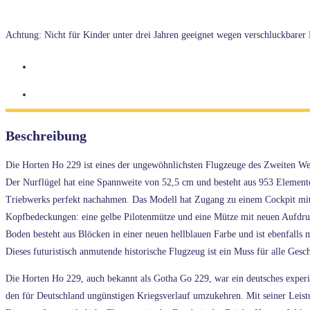
Achtung: Nicht für Kinder unter drei Jahren geeignet wegen verschluckbarer K
Beschreibung
Die Horten Ho 229 ist eines der ungewöhnlichsten Flugzeuge des Zweiten Wel
Der Nurflügel hat eine Spannweite von 52,5 cm und besteht aus 953 Elementen.
Triebwerks perfekt nachahmen. Das Modell hat Zugang zu einem Cockpit mit Uh
Kopfbedeckungen: eine gelbe Pilotenmütze und eine Mütze mit neuen Aufdruc
Boden besteht aus Blöcken in einer neuen hellblauen Farbe und ist ebenfalls
Dieses futuristisch anmutende historische Flugzeug ist ein Muss für alle Ges
Die Horten Ho 229, auch bekannt als Gotha Go 229, war ein deutsches experimen
den für Deutschland ungünstigen Kriegsverlauf umzukehren. Mit seiner Lei