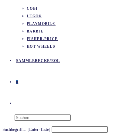
COBI
LEGO®
PLAYMOBIL®
BARBIE
FISHER-PRICE
HOT WHEELS
SAMMLERECKE/EOL
0
WEBSITE-
SUCHE
Suchbegriff... [Enter-Taste]