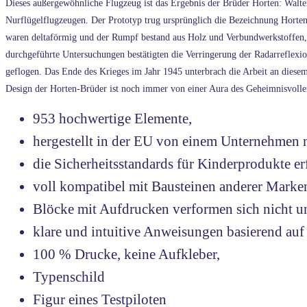
Dieses außergewöhnliche Flugzeug ist das Ergebnis der Brüder Horten: Walter 
Nurflügelflugzeugen. Der Prototyp trug ursprünglich die Bezeichnung Horten
waren deltaförmig und der Rumpf bestand aus Holz und Verbundwerkstoffen, 
durchgeführte Untersuchungen bestätigten die Verringerung der Radarreflexi
geflogen. Das Ende des Krieges im Jahr 1945 unterbrach die Arbeit an diese
Design der Horten-Brüder ist noch immer von einer Aura des Geheimnisvollen 
953 hochwertige Elemente,
hergestellt in der EU von einem Unternehmen m
die Sicherheitsstandards für Kinderprodukte er
voll kompatibel mit Bausteinen anderer Marke
Blöcke mit Aufdrucken verformen sich nicht un
klare und intuitive Anweisungen basierend a
100 % Drucke, keine Aufkleber,
Typenschild
Figur eines Testpiloten