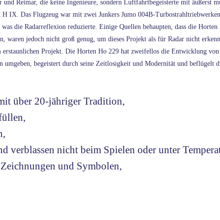
und Reimar, die keine Ingenieure, sondern Luftfahrtbegeisterte mit äußerst mu
 H IX. Das Flugzeug war mit zwei Junkers Jumo 004B-Turbostrahltriebwerken a
was die Radarreflexion reduzierte. Einige Quellen behaupten, dass die Horte
on, waren jedoch nicht groß genug, um dieses Projekt als für Radar nicht erke
m erstaunlichen Projekt. Die Horten Ho 229 hat zweifellos die Entwicklung vo
umgeben, begeistert durch seine Zeitlosigkeit und Modernität und beflügelt d
it über 20-jähriger Tradition,
füllen,
n,
d verblassen nicht beim Spielen oder unter Temperat
uf Zeichnungen und Symbolen,