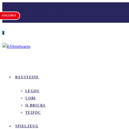
Zum
Versandkostenfrei ab 100 €
Inhalt
ANGEBOT
springen
0
BAUSTEINE
LEGO®
COBI
Q-BRICKS
TEIFOC
SPIELZEUG