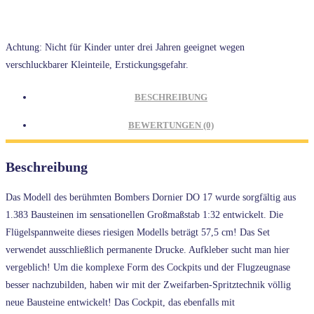
5754
Dornier
Do
Achtung: Nicht für Kinder unter drei Jahren geeignet wegen
17Z-
verschluckbarer Kleinteile, Erstickungsgefahr.
2
Menge
BESCHREIBUNG
BEWERTUNGEN (0)
Beschreibung
Das Modell des berühmten Bombers Dornier DO 17 wurde sorgfältig aus
1.383 Bausteinen im sensationellen Großmaßstab 1:32 entwickelt. Die
Flügelspannweite dieses riesigen Modells beträgt 57,5 cm! Das Set
verwendet ausschließlich permanente Drucke. Aufkleber sucht man hier
vergeblich! Um die komplexe Form des Cockpits und der Flugzeugnase
besser nachzubilden, haben wir mit der Zweifarben-Spritztechnik völlig
neue Bausteine entwickelt! Das Cockpit, das ebenfalls mit