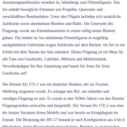
Ausrüstungsaufdrucken versehen ist, beherbergt zwei Pilotenfiguren. Das
Set enthält bewegliche Elemente wie Propeller, Querruder und
verschließbare Bombenluken. Unter den Flügeln befinden sich zusätzliche
Aufdrucke sowie abnehmbare Bomben und Räder. Die Unterseite des
Flugzeugs wurde aus Klemmbausteinen in einem völlig neuen Blauton
gebaut. Die beiden im Set enthaltenen Pilotenfiguren in sorgfältig
nachgebildeten Uniformen tragen Aufdrucke auf dem Rücken. Im Set ist ein
Schild mit dem Namen des Sets enthalten. Dieses Flugzeug ist ein Muss für
alle Fans von Geschichte, Luftfahrt, Militaria und Militärtechnik.
Vervollständigen Sie Ihre Sammlung und bauen Sie Stein für Stein
Geschichte auf!
Die Dornier Do 17Z-2 war ein deutscher Bomber, der im Zweiten
Weltkrieg eingesetzt wurde. Es erlangte den Ruf, ein schnelles und
wendiges Flugzeug zu sein. Es wurde in den 1930er Jahren von den Dornier
Flugzeugwerken entworfen und hergestellt. Die Version Do 17Z-2 war eine
der letzten Varianten dieses Modells und war bereits zu Kriegsbeginn im
Einsatz. Die Besatzung der DO 17 bestand je nach Konfiguration aus 4 bis 6
Mitgliedern. Seine Hauptaufgabe bestand darin, Bomben zu strategischen