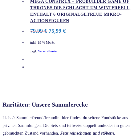
MEGA CONSTRUX – PROBUILDER GAME OF
THRONES DIE SCHLACHT UM WINTERFELL,
ENTHÄLT 6 ORIGINALGETREUE MIKRO-
ACTIONFIGUREN
Ursprünglicher
Aktueller
79,99
€
75,99
€
Preis
Preis
war:
ist:
inkl. 19 % MwSt.
79,99 €
75,99 €.
zzgl.
Versandkosten
DETAILS
Raritäten: Unsere Sammlerecke
Liebe/r Sammlerfreund/freundin: hier findest du seltene Fundstücke aus
privaten Sammlungen. Die Sets sind teilweise doppelt und/oder im guten
gebrauchten Zustand vorhanden.
Jetzt reinschauen und stöbern.