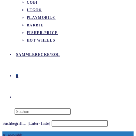
COBI
LEGO®
PLAYMOBIL®
BARBIE
FISHER-PRICE
HOT WHEELS
SAMMLERECKE/EOL
0
WEBSITE-
SUCHE
Suchbegriff... [Enter-Taste]
Ausgewählt: