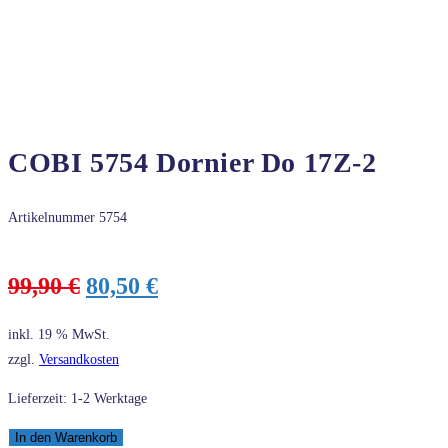
COBI 5754 Dornier Do 17Z-2
Artikelnummer
5754
Ursprünglicher
Aktueller
99,90
€
80,50
€
Preis
Preis
war:
ist:
inkl. 19 % MwSt.
99,90 €
80,50 €.
zzgl.
Versandkosten
Lieferzeit: 1-2 Werktage
COBI
In den Warenkorb