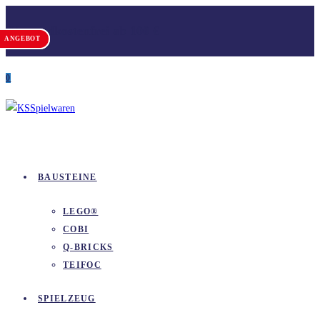
Zum
Versandkostenfrei ab 100 €
Inhalt
ANGEBOT
ANGEBOT
springen
0
BAUSTEINE
LEGO®
COBI
Q-BRICKS
TEIFOC
SPIELZEUG