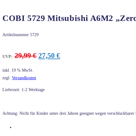
COBI 5729 Mitsubishi A6M2 „Zer
Artikelnummer
5729
Ursprünglicher
Aktueller
29,99
€
27,50
€
UVP:
Preis
Preis
war:
ist:
inkl. 19 % MwSt.
29,99 €
27,50 €.
zzgl.
Versandkosten
Lieferzeit: 1-2 Werktage
Achtung: Nicht für Kinder unter drei Jahren geeignet wegen verschluckbarer K