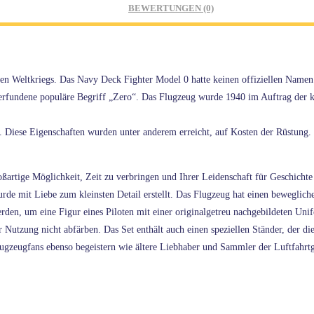
BEWERTUNGEN (0)
ten Weltkriegs. Das Navy Deck Fighter Model 0 hatte keinen offiziellen Namen
rfundene populäre Begriff „Zero“. Das Flugzeug wurde 1940 im Auftrag der ka
. Diese Eigenschaften wurden unter anderem erreicht, auf Kosten der Rüstung.
artige Möglichkeit, Zeit zu verbringen und Ihrer Leidenschaft für Geschich
e mit Liebe zum kleinsten Detail erstellt. Das Flugzeug hat einen bewegliche
rden, um eine Figur eines Piloten mit einer originalgetreu nachgebildeten Un
Nutzung nicht abfärben. Das Set enthält auch einen speziellen Ständer, der di
ugzeugfans ebenso begeistern wie ältere Liebhaber und Sammler der Luftfahrtg
,