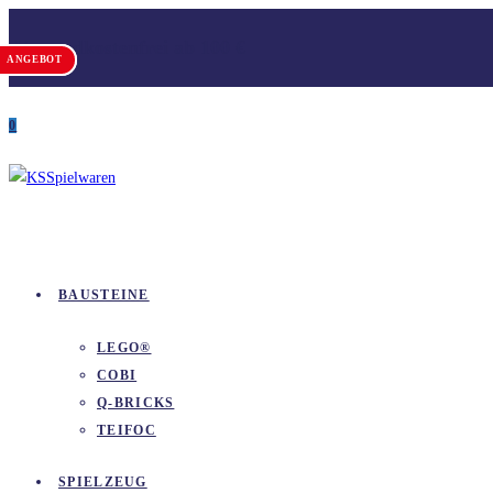
Zum
Versandkostenfrei ab 100 €
Inhalt
ANGEBOT
ANGEBOT
springen
0
BAUSTEINE
LEGO®
COBI
Q-BRICKS
TEIFOC
SPIELZEUG