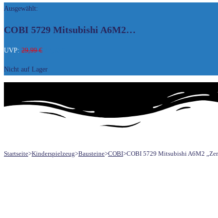
Ausgewählt:
UMSCHALTEN
COBI 5729 Mitsubishi A6M2…
Ursprünglicher
Aktueller
UVP:
29,99
€
27,50
€
Preis
Preis
Nicht auf Lager
war:
ist:
29,99 €
27,50 €.
Startseite
>
Kinderspielzeug
>
Bausteine
>
COBI
>
COBI 5729 Mitsubishi A6M2 „Zer