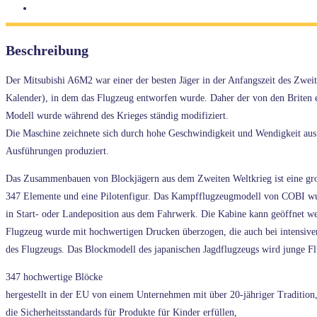
Beschreibung
Der Mitsubishi A6M2 war einer der besten Jäger in der Anfangszeit des Zwei
Kalender), in dem das Flugzeug entworfen wurde. Daher der von den Briten e
Modell wurde während des Krieges ständig modifiziert.
Die Maschine zeichnete sich durch hohe Geschwindigkeit und Wendigkeit aus
Ausführungen produziert.
Das Zusammenbauen von Blockjägern aus dem Zweiten Weltkrieg ist eine groß
347 Elemente und eine Pilotenfigur. Das Kampfflugzeugmodell von COBI wurd
in Start- oder Landeposition aus dem Fahrwerk. Die Kabine kann geöffnet we
Flugzeug wurde mit hochwertigen Drucken überzogen, die auch bei intensiver 
des Flugzeugs. Das Blockmodell des japanischen Jagdflugzeugs wird junge Fl
347 hochwertige Blöcke
hergestellt in der EU von einem Unternehmen mit über 20-jähriger Tradition
die Sicherheitsstandards für Produkte für Kinder erfüllen,