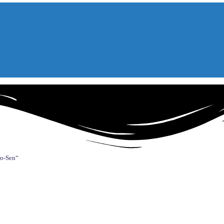
o-Sen“