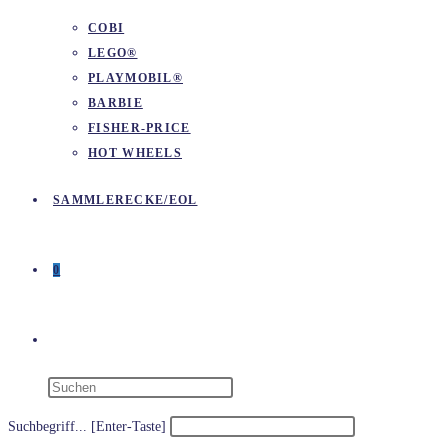
COBI
LEGO®
PLAYMOBIL®
BARBIE
FISHER-PRICE
HOT WHEELS
SAMMLERECKE/EOL
0
WEBSITE-
SUCHE
Suchbegriff... [Enter-Taste]