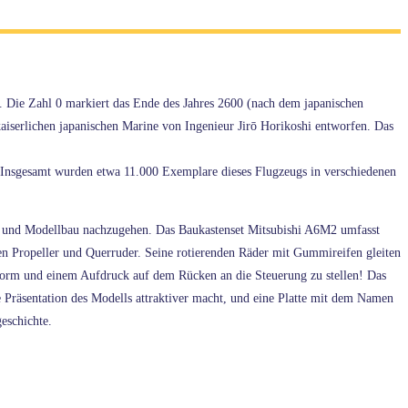
. Die Zahl 0 markiert das Ende des Jahres 2600 (nach dem japanischen
iserlichen japanischen Marine von Ingenieur Jirō Horikoshi entworfen. Das
 Insgesamt wurden etwa 11.000 Exemplare dieses Flugzeugs in verschiedenen
te und Modellbau nachzugehen. Das Baukastenset Mitsubishi A6M2 umfasst
n Propeller und Querruder. Seine rotierenden Räder mit Gummireifen gleiten
iform und einem Aufdruck auf dem Rücken an die Steuerung zu stellen! Das
e Präsentation des Modells attraktiver macht, und eine Platte mit dem Namen
eschichte.