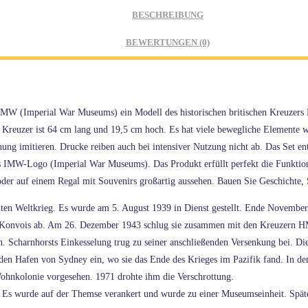
BESCHREIBUNG
BEWERTUNGEN (0)
MW (Imperial War Museums) ein Modell des historischen britischen Kreuzers 
hte Kreuzer ist 64 cm lang und 19,5 cm hoch. Es hat viele bewegliche Elemente 
ng imitieren. Drucke reiben auch bei intensiver Nutzung nicht ab. Das Set e
as IMW-Logo (Imperial War Museums). Das Produkt erfüllt perfekt die Funktion 
der auf einem Regal mit Souvenirs großartig aussehen. Bauen Sie Geschichte, S
ten Weltkrieg. Es wurde am 5. August 1939 in Dienst gestellt. Ende November 
e Konvois ab. Am 26. Dezember 1943 schlug sie zusammen mit den Kreuzern HM
n. Scharnhorsts Einkesselung trug zu seiner anschließenden Versenkung bei. D
in den Hafen von Sydney ein, wo sie das Ende des Krieges im Pazifik fand. In 
ohnkolonie vorgesehen. 1971 drohte ihm die Verschrottung.
en. Es wurde auf der Themse verankert und wurde zu einer Museumseinheit. Spä