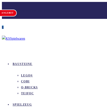
Zum
Versandkostenfrei ab 100 €
Inhalt
ANGEBOT
springen
0
BAUSTEINE
LEGO®
COBI
Q-BRICKS
TEIFOC
SPIELZEUG