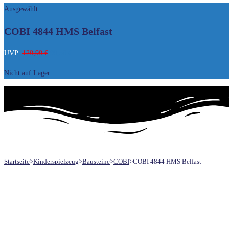
Ausgewählt:
UMSCHALTEN
COBI 4844 HMS Belfast
Ursprünglicher
Aktueller
UVP:
129,99
€
99,50
€
Preis
Preis
Nicht auf Lager
war:
ist:
129,99 €
99,50 €.
Startseite
>
Kinderspielzeug
>
Bausteine
>
COBI
>
COBI 4844 HMS Belfast