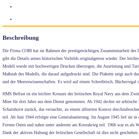
Beschreibung
Die Firma COBI hat im Rahmen der prestigeträchtigen Zusammenarbeit des I
gibt die Details seines historischen Vorbilds originalgetreu wieder. Der leic
Modell wurde mit hochwertigen Drucken überzogen, die Ausrüstung und Tarnu
Maßstab des Modells, die darauf aufgedruckt sind. Die Plakette zeigt auch d
und der Meereswissenschaften. Es wird auf einem Schreibtisch, Bücherregal o
HMS Belfast ist ein leichter Kreuzer der britischen Royal Navy aus dem Zwei
Mine für drei Jahre aus dem Dienst genommen. Ab 1942 deckte sie arktisch
Scharnhorst zurück, das versuchte, zu einem alliierten Konvoi durchzubreche
teil. Ab Juni 1944 erfolgte eine Generalsanierung. Im August 1945 lief sie 
Fernen Osten und nahm unter anderem am Koreakrieg teil. 1966 war es als W
Dank der aktiven Haltung der britischen Gesellschaft ist dies nicht gescheh