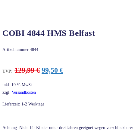
COBI 4844 HMS Belfast
Artikelnummer
4844
Ursprünglicher
Aktueller
129,99
€
99,50
€
UVP:
Preis
Preis
war:
ist:
inkl. 19 % MwSt.
129,99 €
99,50 €.
zzgl.
Versandkosten
Lieferzeit: 1-2 Werktage
Achtung: Nicht für Kinder unter drei Jahren geeignet wegen verschluckbarer K