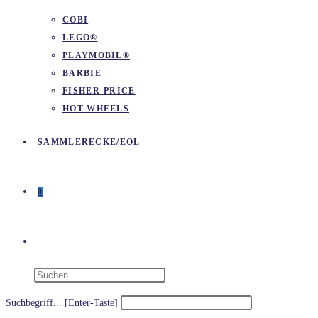
COBI
LEGO®
PLAYMOBIL®
BARBIE
FISHER-PRICE
HOT WHEELS
SAMMLERECKE/EOL
0
WEBSITE-
SUCHE
Suchbegriff... [Enter-Taste]