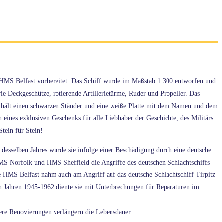
HMS Belfast vorbereitet. Das Schiff wurde im Maßstab 1:300 entworfen und
wie Deckgeschütze, rotierende Artillerietürme, Ruder und Propeller. Das
nthält einen schwarzen Ständer und eine weiße Platte mit dem Namen und dem
eines exklusiven Geschenks für alle Liebhaber der Geschichte, des Militärs
tein für Stein!
desselben Jahres wurde sie infolge einer Beschädigung durch eine deutsche
S Norfolk und HMS Sheffield die Angriffe des deutschen Schlachtschiffs
ie HMS Belfast nahm auch am Angriff auf das deutsche Schlachtschiff Tirpitz
den Jahren 1945-1962 diente sie mit Unterbrechungen für Reparaturen im
tere Renovierungen verlängern die Lebensdauer.