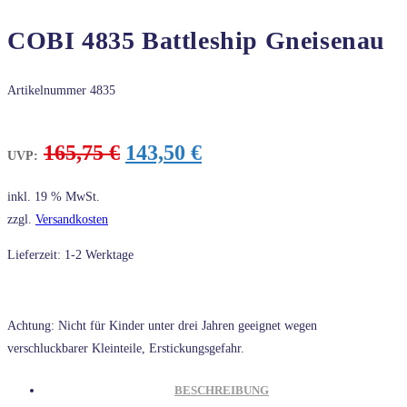
COBI 4835 Battleship Gneisenau
Artikelnummer
4835
Ursprünglicher
Aktueller
165,75
€
143,50
€
UVP:
Preis
Preis
war:
ist:
inkl. 19 % MwSt.
165,75 €
143,50 €.
zzgl.
Versandkosten
Lieferzeit: 1-2 Werktage
Achtung: Nicht für Kinder unter drei Jahren geeignet wegen
verschluckbarer Kleinteile, Erstickungsgefahr.
BESCHREIBUNG