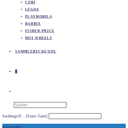
COBI
LEGO®
PLAYMOBIL®
BARBIE
FISHER-PRICE
HOT WHEELS
SAMMLERECKE/EOL
0
WEBSITE-
SUCHE
Suchbegriff... [Enter-Taste]
Ausgewählt: