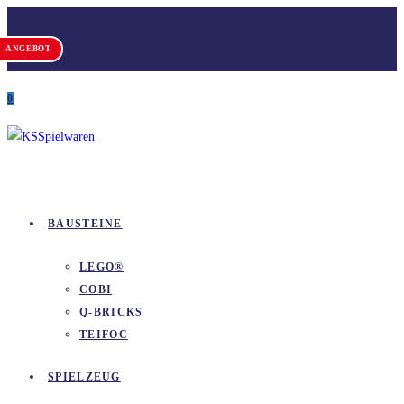
Zum
Versandkostenfrei ab 100 €
Inhalt
ANGEBOT
springen
0
BAUSTEINE
LEGO®
COBI
Q-BRICKS
TEIFOC
SPIELZEUG