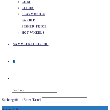
COBI
LEGO®
PLAYMOBIL®
BARBIE
FISHER-PRICE
HOT WHEELS
SAMMLERECKE/EOL
0
WEBSITE-
SUCHE
Suchbegriff... [Enter-Taste]
Ausgewählt: