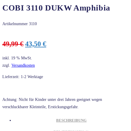
COBI 3110 DUKW Amphibia
Artikelnummer
3110
Ursprünglicher
Aktueller
49,99
€
43,50
€
Preis
Preis
war:
ist:
inkl. 19 % MwSt.
49,99 €
43,50 €.
zzgl.
Versandkosten
Lieferzeit: 1-2 Werktage
Achtung: Nicht für Kinder unter drei Jahren geeignet wegen
verschluckbarer Kleinteile, Erstickungsgefahr.
BESCHREIBUNG