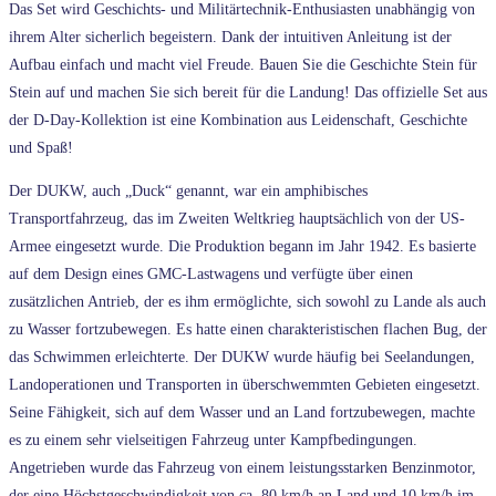
Das Set wird Geschichts- und Militärtechnik-Enthusiasten unabhängig von
ihrem Alter sicherlich begeistern. Dank der intuitiven Anleitung ist der
Aufbau einfach und macht viel Freude. Bauen Sie die Geschichte Stein für
Stein auf und machen Sie sich bereit für die Landung! Das offizielle Set aus
der D-Day-Kollektion ist eine Kombination aus Leidenschaft, Geschichte
und Spaß!
Der DUKW, auch „Duck“ genannt, war ein amphibisches
Transportfahrzeug, das im Zweiten Weltkrieg hauptsächlich von der US-
Armee eingesetzt wurde. Die Produktion begann im Jahr 1942. Es basierte
auf dem Design eines GMC-Lastwagens und verfügte über einen
zusätzlichen Antrieb, der es ihm ermöglichte, sich sowohl zu Lande als auch
zu Wasser fortzubewegen. Es hatte einen charakteristischen flachen Bug, der
das Schwimmen erleichterte. Der DUKW wurde häufig bei Seelandungen,
Landoperationen und Transporten in überschwemmten Gebieten eingesetzt.
Seine Fähigkeit, sich auf dem Wasser und an Land fortzubewegen, machte
es zu einem sehr vielseitigen Fahrzeug unter Kampfbedingungen.
Angetrieben wurde das Fahrzeug von einem leistungsstarken Benzinmotor,
der eine Höchstgeschwindigkeit von ca. 80 km/h an Land und 10 km/h im