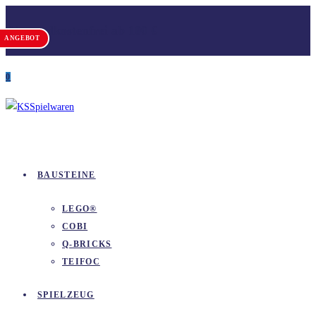
Zum
Versandkostenfrei ab 100 €
Inhalt
ANGEBOT
springen
0
BAUSTEINE
LEGO®
COBI
Q-BRICKS
TEIFOC
SPIELZEUG