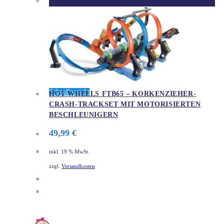
Ausverkauft
Schnellansicht
HOT WHEELS FTB65 – ​KORKENZIEHER-
CRASH-TRACKSET MIT MOTORISIERTEN
BESCHLEUNIGERN
49,99
€
inkl. 19 % MwSt.
zzgl.
Versandkosten
DETAILS