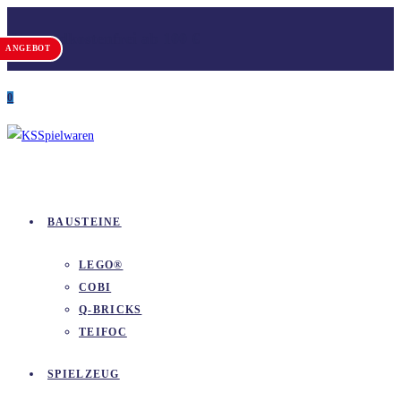
Zum
Versandkostenfrei ab 100 €
Inhalt
ANGEBOT
springen
0
BAUSTEINE
LEGO®
COBI
Q-BRICKS
TEIFOC
SPIELZEUG