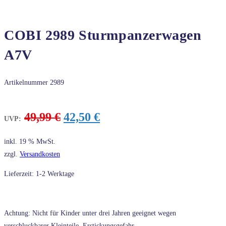
COBI 2989 Sturmpanzerwagen
A7V
Artikelnummer
2989
Ursprünglicher
Aktueller
49,99
€
42,50
€
UVP:
Preis
Preis
war:
ist:
inkl. 19 % MwSt.
49,99 €
42,50 €.
zzgl.
Versandkosten
Lieferzeit: 1-2 Werktage
Achtung: Nicht für Kinder unter drei Jahren geeignet wegen
verschluckbarer Kleinteile, Erstickungsgefahr.