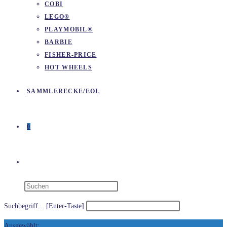
COBI
LEGO®
PLAYMOBIL®
BARBIE
FISHER-PRICE
HOT WHEELS
SAMMLERECKE/EOL
0
WEBSITE-
SUCHE
Suchbegriff... [Enter-Taste]
Ausgewählt: