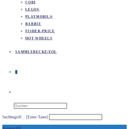
COBI
LEGO®
PLAYMOBIL®
BARBIE
FISHER-PRICE
HOT WHEELS
SAMMLERECKE/EOL
0
WEBSITE-
SUCHE
Suchbegriff... [Enter-Taste]
Ausgewählt: