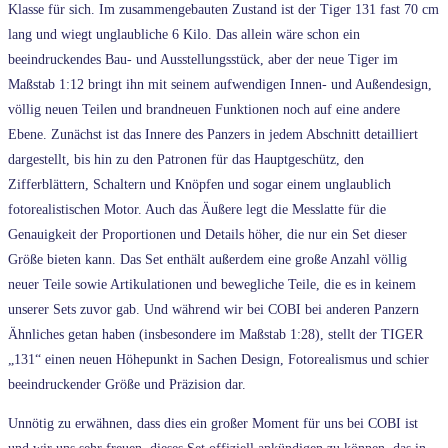
Klasse für sich. Im zusammengebauten Zustand ist der Tiger 131 fast 70 cm
lang und wiegt unglaubliche 6 Kilo. Das allein wäre schon ein
beeindruckendes Bau- und Ausstellungsstück, aber der neue Tiger im
Maßstab 1:12 bringt ihn mit seinem aufwendigen Innen- und Außendesign,
völlig neuen Teilen und brandneuen Funktionen noch auf eine andere
Ebene. Zunächst ist das Innere des Panzers in jedem Abschnitt detailliert
dargestellt, bis hin zu den Patronen für das Hauptgeschütz, den
Zifferblättern, Schaltern und Knöpfen und sogar einem unglaublich
fotorealistischen Motor. Auch das Äußere legt die Messlatte für die
Genauigkeit der Proportionen und Details höher, die nur ein Set dieser
Größe bieten kann. Das Set enthält außerdem eine große Anzahl völlig
neuer Teile sowie Artikulationen und bewegliche Teile, die es in keinem
unserer Sets zuvor gab. Und während wir bei COBI bei anderen Panzern
Ähnliches getan haben (insbesondere im Maßstab 1:28), stellt der TIGER
„131“ einen neuen Höhepunkt in Sachen Design, Fotorealismus und schier
beeindruckender Größe und Präzision dar.
Unnötig zu erwähnen, dass dies ein großer Moment für uns bei COBI ist