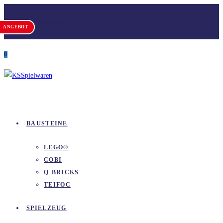
Zum
Versandkostenfrei ab 100 €
Inhalt
ANGEBOT
springen
0
BAUSTEINE
LEGO®
COBI
Q-BRICKS
TEIFOC
SPIELZEUG