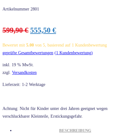
Artikelnummer
2801
Ursprünglicher
Aktueller
599,90
€
555,50
€
Preis
Preis
war:
ist:
Bewertet mit
5.00
von 5, basierend auf
1
Kundenbewertung
599,90 €
555,50 €.
geprüfte Gesamtbewertungen
(
1
Kundenbewertung)
inkl. 19 % MwSt.
zzgl.
Versandkosten
Lieferzeit: 1-2 Werktage
Achtung: Nicht für Kinder unter drei Jahren geeignet wegen
verschluckbarer Kleinteile, Erstickungsgefahr.
BESCHREIBUNG