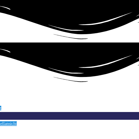
t
llansicht