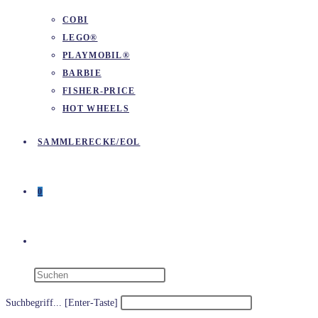
COBI
LEGO®
PLAYMOBIL®
BARBIE
FISHER-PRICE
HOT WHEELS
SAMMLERECKE/EOL
0
WEBSITE-
SUCHE
Suchbegriff... [Enter-Taste]