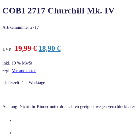
COBI 2717 Churchill Mk. IV
Artikelnummer
2717
Ursprünglicher
Aktueller
19,99
€
18,90
€
UVP:
Preis
Preis
war:
ist:
inkl. 19 % MwSt.
19,99 €
18,90 €.
zzgl.
Versandkosten
Lieferzeit: 1-2 Werktage
Achtung: Nicht für Kinder unter drei Jahren geeignet wegen verschluckbarer K