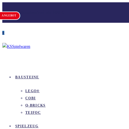
Zum
Versandkostenfrei ab 100 €
Inhalt
ANGEBOT
springen
0
BAUSTEINE
LEGO®
COBI
Q-BRICKS
TEIFOC
SPIELZEUG