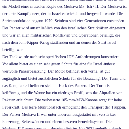
ein Modell einer musealen Kopie des Merkava Mk. Ich / II. Der Merkava ist
der erste Kampfpanzer, der in Israel entwickelt und hergestellt wurde. Die
Serienproduktion begann 1979. Seitdem sind vier Generationen entstanden.
Der Panzer wird ausschließlich von den israelischen Streitkräften eingesetzt
und war an allen militärischen Konflikten und Operationen beteiligt, die
nach dem Jom-Kippur-Krieg stattfanden und an denen der Staat Israel
beteiligt war.
Der Tank wurde nach sehr spezifischen IDF-Anforderungen konstruiert.
Vor allem bietet es einen sehr guten Schutz für eine für Israel äußerst
wertvolle Panzerbesatzung. Der Motor befindet sich vorne, ist gut
zugänglich und bietet zusätzlichen Schutz für die Besatzung. Der Turm und
das Kampfabteil befinden sich am Heck des Panzers. Der Turm ist
keilförmig und die Wanne hat ein niedriges Profil, was das Abprallen von
Raketen erleichtert. Die verbesserte 105-mm-M68-Kanone sorgt für hohe
Feuerkraft. Das leere Munitionsfach ermöglicht den Transport der Truppen.
Der Panzer Merkava II war unter anderem ausgestattet mit verstärkter
Panzerung, Seitenwänden und einem besseren Feuerleitsystem. Die
Merkava-II-Panzer wurden wahrscheinlich im Jahr 2021 endgültig durch