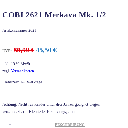
COBI 2621 Merkava Mk. 1/2
Artikelnummer
2621
Ursprünglicher
Aktueller
59,99
€
45,50
€
UVP:
Preis
Preis
war:
ist:
inkl. 19 % MwSt.
59,99 €
45,50 €.
zzgl.
Versandkosten
Lieferzeit: 1-2 Werktage
Achtung: Nicht für Kinder unter drei Jahren geeignet wegen
verschluckbarer Kleinteile, Erstickungsgefahr.
BESCHREIBUNG