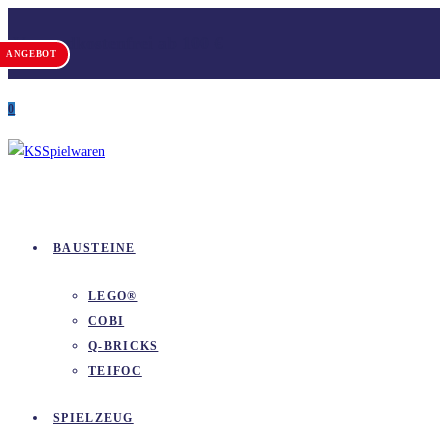
Zum
Versandkostenfrei ab 100 €
Inhalt
ANGEBOT
springen
0
BAUSTEINE
LEGO®
COBI
Q-BRICKS
TEIFOC
SPIELZEUG