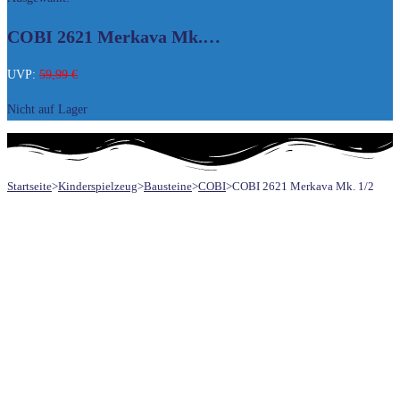
UMSCHALTEN
COBI 2621 Merkava Mk.…
Ursprünglicher
Aktueller
UVP:
59,99
€
45,50
€
Preis
Preis
Nicht auf Lager
war:
ist:
59,99 €
45,50 €.
Startseite
>
Kinderspielzeug
>
Bausteine
>
COBI
>
COBI 2621 Merkava Mk. 1/2