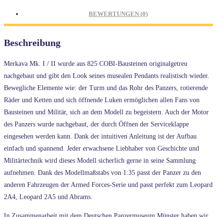
BEWERTUNGEN (0)
Beschreibung
Merkava Mk. I / II wurde aus 825 COBI-Bausteinen originalgetreu
nachgebaut und gibt den Look seines musealen Pendants realistisch wieder.
Bewegliche Elemente wie: der Turm und das Rohr des Panzers, rotierende
Räder und Ketten und sich öffnende Luken ermöglichen allen Fans von
Bausteinen und Militär, sich an dem Modell zu begeistern. Auch der Motor
des Panzers wurde nachgebaut, der durch Öffnen der Serviceklappe
eingesehen werden kann. Dank der intuitiven Anleitung ist der Aufbau
einfach und spannend. Jeder erwachsene Liebhaber von Geschichte und
Militärtechnik wird dieses Modell sicherlich gerne in seine Sammlung
aufnehmen. Dank des Modellmaßstabs von 1:35 passt der Panzer zu den
anderen Fahrzeugen der Armed Forces-Serie und passt perfekt zum Leopard
2A4, Leopard 2A5 und Abrams.
In Zusammenarbeit mit dem Deutschen Panzermuseum Münster haben wir