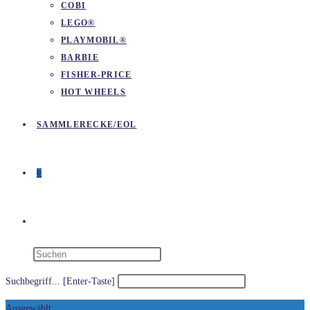
COBI
LEGO®
PLAYMOBIL®
BARBIE
FISHER-PRICE
HOT WHEELS
SAMMLERECKE/EOL
0
WEBSITE-
SUCHE
Suchbegriff... [Enter-Taste]
Ausgewählt: