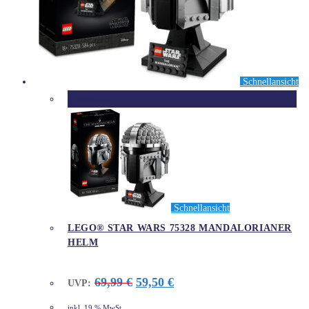
Schnellansicht
Ausverkauft
Schnellansicht
LEGO® STAR WARS 75328 MANDALORIANER
HELM
Ursprünglicher
Aktueller
69,99
€
59,50
€
UVP:
Preis
Preis
war:
ist:
inkl. 19 % MwSt.