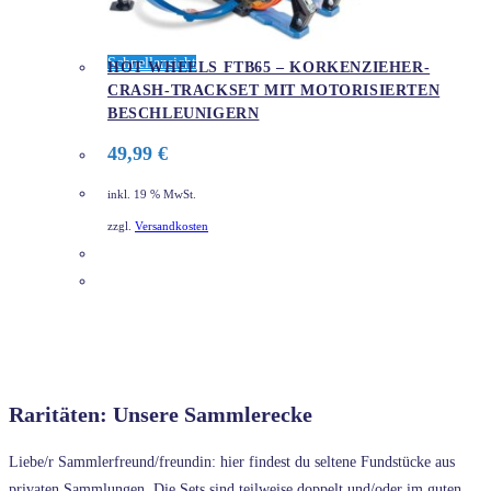
Schnellansicht
HOT WHEELS FTB65 – ​KORKENZIEHER-
CRASH-TRACKSET MIT MOTORISIERTEN
BESCHLEUNIGERN
49,99
€
inkl. 19 % MwSt.
zzgl.
Versandkosten
DETAILS
Raritäten: Unsere Sammlerecke
Liebe/r Sammlerfreund/freundin: hier findest du seltene Fundstücke aus
privaten Sammlungen. Die Sets sind teilweise doppelt und/oder im guten