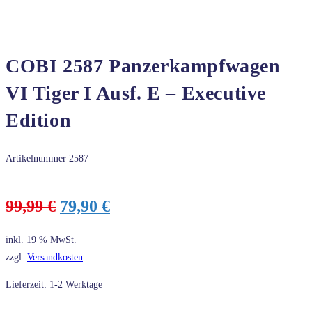
COBI 2587 Panzerkampfwagen
VI Tiger I Ausf. E – Executive
Edition
Artikelnummer
2587
Ursprünglicher
Aktueller
99,99
€
79,90
€
Preis
Preis
war:
ist:
inkl. 19 % MwSt.
99,99 €
79,90 €.
zzgl.
Versandkosten
Lieferzeit: 1-2 Werktage