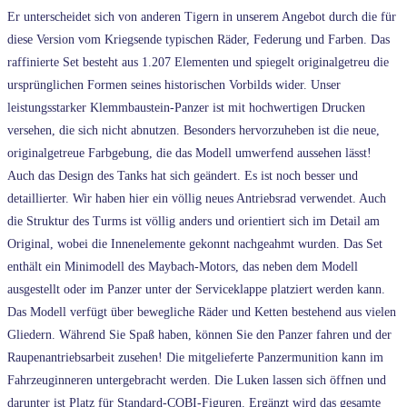
Er unterscheidet sich von anderen Tigern in unserem Angebot durch die für
diese Version vom Kriegsende typischen Räder, Federung und Farben. Das
raffinierte Set besteht aus 1.207 Elementen und spiegelt originalgetreu die
ursprünglichen Formen seines historischen Vorbilds wider. Unser
leistungsstarker Klemmbaustein-Panzer ist mit hochwertigen Drucken
versehen, die sich nicht abnutzen. Besonders hervorzuheben ist die neue,
originalgetreue Farbgebung, die das Modell umwerfend aussehen lässt!
Auch das Design des Tanks hat sich geändert. Es ist noch besser und
detaillierter. Wir haben hier ein völlig neues Antriebsrad verwendet. Auch
die Struktur des Turms ist völlig anders und orientiert sich im Detail am
Original, wobei die Innenelemente gekonnt nachgeahmt wurden. Das Set
enthält ein Minimodell des Maybach-Motors, das neben dem Modell
ausgestellt oder im Panzer unter der Serviceklappe platziert werden kann.
Das Modell verfügt über bewegliche Räder und Ketten bestehend aus vielen
Gliedern. Während Sie Spaß haben, können Sie den Panzer fahren und der
Raupenantriebsarbeit zusehen! Die mitgelieferte Panzermunition kann im
Fahrzeuginneren untergebracht werden. Die Luken lassen sich öffnen und
darunter ist Platz für Standard-COBI-Figuren. Ergänzt wird das gesamte