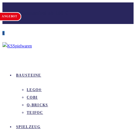
Zum
Versandkostenfrei ab 100 €
Inhalt
ANGEBOT
ANGEBOT
springen
0
BAUSTEINE
LEGO®
COBI
Q-BRICKS
TEIFOC
SPIELZEUG