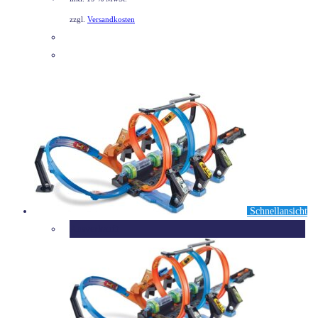
69,99 €
59,50 €.
zzgl.
Versandkosten
DETAILS
Schnellansicht
Ausverkauft