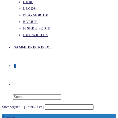
COBI
LEGO®
PLAYMOBIL®
BARBIE
FISHER-PRICE
HOT WHEELS
SAMMLERECKE/EOL
0
WEBSITE-
SUCHE
Suchbegriff... [Enter-Taste]
Ausgewählt: