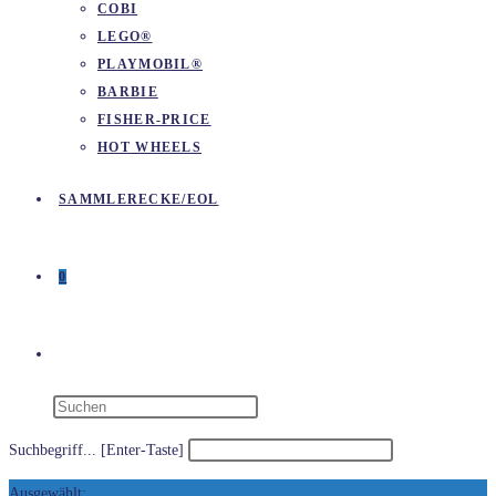
COBI
LEGO®
PLAYMOBIL®
BARBIE
FISHER-PRICE
HOT WHEELS
SAMMLERECKE/EOL
0
WEBSITE-
SUCHE
Suchbegriff... [Enter-Taste]
Ausgewählt: