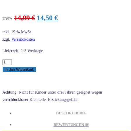
Ursprünglicher
Aktueller
14,99
€
14,50
€
UVP:
Preis
Preis
war:
ist:
inkl. 19 % MwSt.
14,99 €
14,50 €.
zzgl.
Versandkosten
Lieferzeit: 1-2 Werktage
COBI
24541
In den Warenkorb
Trabant
601
Polizei
Achtung: Nicht für Kinder unter drei Jahren geeignet wegen
Menge
verschluckbarer Kleinteile, Erstickungsgefahr.
BESCHREIBUNG
BEWERTUNGEN (0)