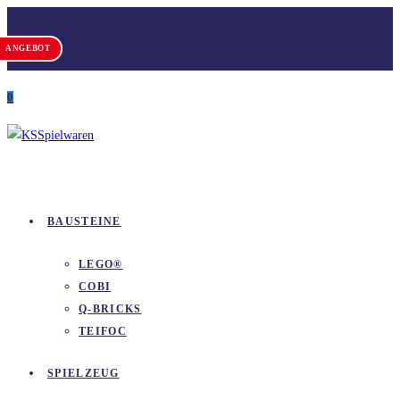
Zum
Versandkostenfrei ab 100 €
Inhalt
ANGEBOT
springen
0
BAUSTEINE
LEGO®
COBI
Q-BRICKS
TEIFOC
SPIELZEUG