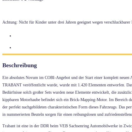
Achtung: Nicht für Kinder unter drei Jahren geeignet wegen verschluckbarer K
Beschreibung
Ein absolutes Novum im COBI-Angebot und der Start einer komplett neuen Au
TRABANT veröffentlicht wurde, wurde mit 1.420 Elementen entworfen. Das Mo
Bedürfnisse solch großer Sets wurden neue Elemente entwickelt, die zusätzli
kippbaren Motorhaube befindet sich ein Brick-Mapping-Motor. Im Bereich des 
der perfekt nachgebildeten charakteristischen Form dieses Fahrzeugs. Das pe
in nummerierten Beuteln sorgen für einen reibungslosen und zufriedenstellen
Trabant ist eine in der DDR beim VEB Sachsenring Automobilwerke in Zwick