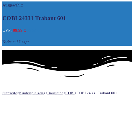
Ausgewählt:
UMSCHALTEN
COBI 24331 Trabant 601
Ursprünglicher
Aktueller
UVP:
99,99
€
86,50
€
Preis
Preis
Nicht auf Lager
war:
ist:
99,99 €
86,50 €.
Startseite
>
Kinderspielzeug
>
Bausteine
>
COBI
>
COBI 24331 Trabant 601