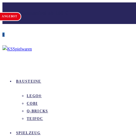
Zum
Versandkostenfrei ab 100 €
Inhalt
ANGEBOT
springen
0
BAUSTEINE
LEGO®
COBI
Q-BRICKS
TEIFOC
SPIELZEUG