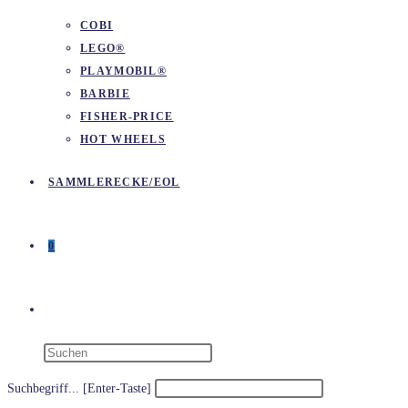
COBI
LEGO®
PLAYMOBIL®
BARBIE
FISHER-PRICE
HOT WHEELS
SAMMLERECKE/EOL
0
WEBSITE-
SUCHE
Suchbegriff... [Enter-Taste]