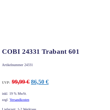
COBI 24331 Trabant 601
Artikelnummer
24331
Ursprünglicher
Aktueller
99,99
€
86,50
€
UVP:
Preis
Preis
war:
ist:
inkl. 19 % MwSt.
99,99 €
86,50 €.
zzgl.
Versandkosten
Lieferzeit: 1-2 Werktage