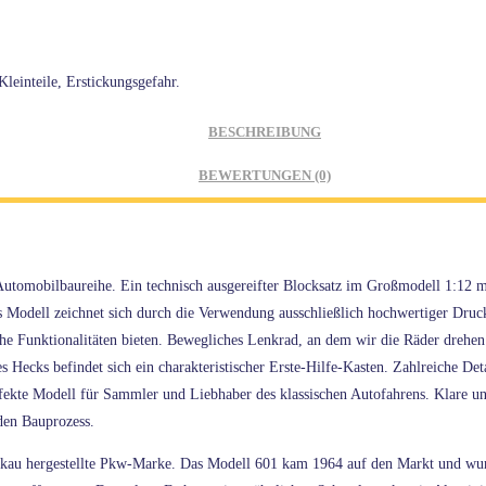
leinteile, Erstickungsgefahr.
BESCHREIBUNG
BEWERTUNGEN (0)
tomobilbaureihe. Ein technisch ausgereifter Blocksatz im Großmodell 1:12 mis
dell zeichnet sich durch die Verwendung ausschließlich hochwertiger Drucke a
che Funktionalitäten bieten. Bewegliches Lenkrad, an dem wir die Räder drehe
Hecks befindet sich ein charakteristischer Erste-Hilfe-Kasten. Zahlreiche De
rfekte Modell für Sammler und Liebhaber des klassischen Autofahrens. Klare un
den Bauprozess.
au hergestellte Pkw-Marke. Das Modell 601 kam 1964 auf den Markt und wurd