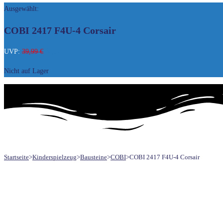
Ausgewählt:
UMSCHALTEN
COBI 2417 F4U-4 Corsair
Ursprünglicher
Aktueller
UVP:
39,99
€
38,50
€
Preis
Preis
Nicht auf Lager
war:
ist:
39,99 €
38,50 €.
Startseite
>
Kinderspielzeug
>
Bausteine
>
COBI
>
COBI 2417 F4U-4 Corsair