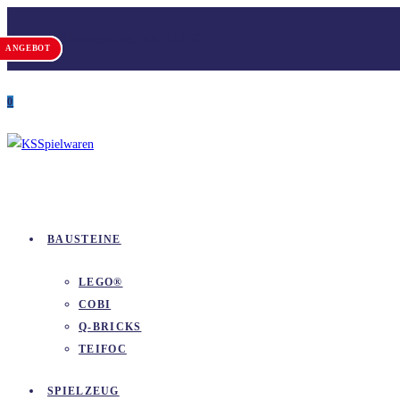
Zum
Versandkostenfrei ab 100 €
Inhalt
ANGEBOT
ANGEBOT
springen
0
BAUSTEINE
LEGO®
COBI
Q-BRICKS
TEIFOC
SPIELZEUG