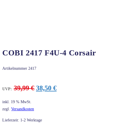
COBI 2417 F4U-4 Corsair
Artikelnummer
2417
Ursprünglicher
Aktueller
39,99
€
38,50
€
UVP:
Preis
Preis
war:
ist:
inkl. 19 % MwSt.
39,99 €
38,50 €.
zzgl.
Versandkosten
Lieferzeit: 1-2 Werktage