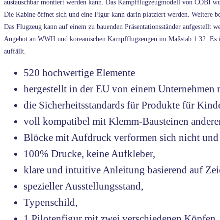
austauschbar montiert werden kann. Das Kampfflugzeugmodell von COBI wurde 
Die Kabine öffnet sich und eine Figur kann darin platziert werden. Weitere 
Das Flugzeug kann auf einem zu bauenden Präsentationsständer aufgestellt w
Angebot an WWII und koreanischen Kampfflugzeugen im Maßstab 1:32. Es ist 
auffällt.
520 hochwertige Elemente
hergestellt in der EU von einem Unternehmen m
die Sicherheitsstandards für Produkte für Kinde
voll kompatibel mit Klemm-Bausteinen andere
Blöcke mit Aufdruck verformen sich nicht und 
100% Drucke, keine Aufkleber,
klare und intuitive Anleitung basierend auf 
spezieller Ausstellungsstand,
Typenschild,
1 Pilotenfigur mit zwei verschiedenen Köpfen,