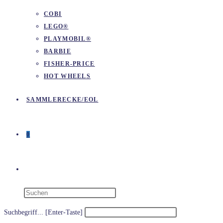
COBI
LEGO®
PLAYMOBIL®
BARBIE
FISHER-PRICE
HOT WHEELS
SAMMLERECKE/EOL
0
WEBSITE-
SUCHE
Suchbegriff... [Enter-Taste]