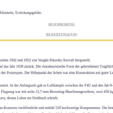
leinteile, Erstickungsgefahr.
BESCHREIBUNG
BEWERTUNGEN (0)
chen 1942 und 1952 von Vought-Sikorsky Aircraft hergestellt.
auf das Jahr 1938 zurück. Die charakteristische Form der gebrochenen Tragfläch
der Prototypen. Der Höhepunkt der Arbeit war eine Konstruktion mit guter Leis
esetzt. In der Anfangszeit gab es Luftkämpfe zwischen der F4U und den Jak-9
 Das Flugzeug war mit sechs 12,7-mm-Browning-Maschinengewehren, zwei 450
Navy, dessen Leben ein Drehbuch schrieb.
Konzerns veröffentlicht und enthält 520 hochwertige Komponenten. Die histor