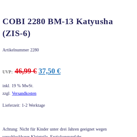
COBI 2280 BM-13 Katyusha
(ZIS-6)
Artikelnummer
2280
Ursprünglicher
Aktueller
46,99
€
37,50
€
UVP:
Preis
Preis
war:
ist:
inkl. 19 % MwSt.
46,99 €
37,50 €.
zzgl.
Versandkosten
Lieferzeit: 1-2 Werktage
Achtung: Nicht für Kinder unter drei Jahren geeignet wegen
verschluckbarer Kleinteile, Erstickungsgefahr.