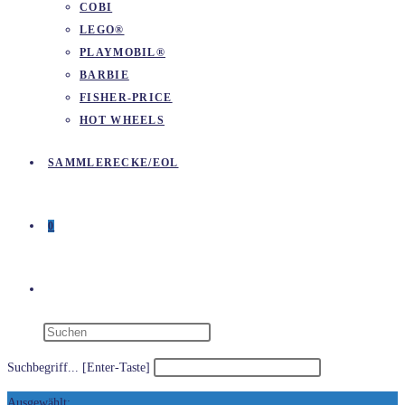
COBI
LEGO®
PLAYMOBIL®
BARBIE
FISHER-PRICE
HOT WHEELS
SAMMLERECKE/EOL
0
WEBSITE-
SUCHE
Suchbegriff... [Enter-Taste]
Ausgewählt: