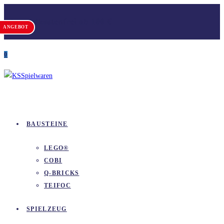
Zum
Versandkostenfrei ab 100 €
Inhalt
ANGEBOT
springen
0
BAUSTEINE
LEGO®
COBI
Q-BRICKS
TEIFOC
SPIELZEUG