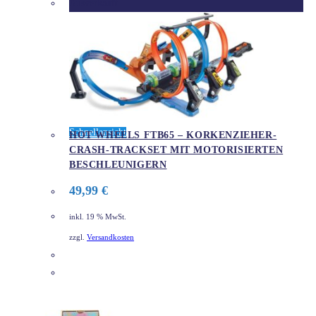
Ausverkauft
Schnellansicht
HOT WHEELS FTB65 – ​KORKENZIEHER-
CRASH-TRACKSET MIT MOTORISIERTEN
BESCHLEUNIGERN
49,99
€
inkl. 19 % MwSt.
zzgl.
Versandkosten
DETAILS