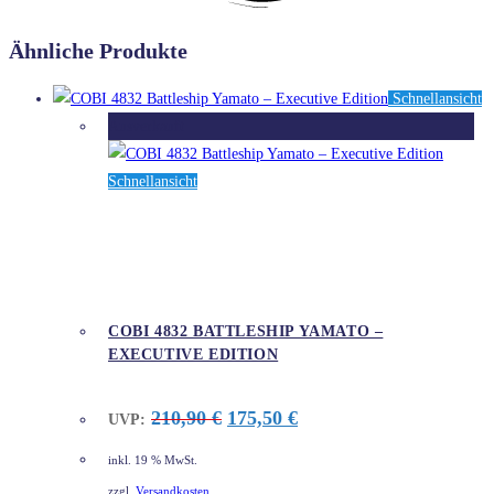
Ähnliche Produkte
Schnellansicht
Ausverkauft
Schnellansicht
COBI 4832 BATTLESHIP YAMATO –
EXECUTIVE EDITION
Ursprünglicher
Aktueller
210,90
€
175,50
€
UVP:
Preis
Preis
war:
ist:
inkl. 19 % MwSt.
210,90 €
175,50 €.
zzgl.
Versandkosten