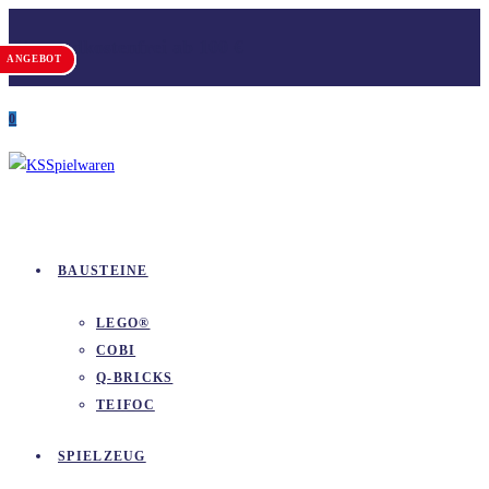
Zum
Versandkostenfrei ab 100 €
Inhalt
ANGEBOT
ANGEBOT
ANGEBOT
springen
0
BAUSTEINE
LEGO®
COBI
Q-BRICKS
TEIFOC
SPIELZEUG