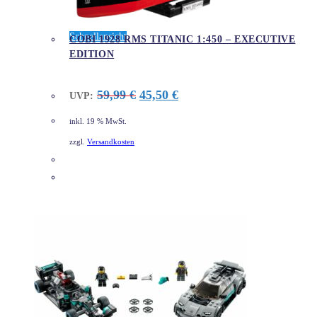
Schnellansicht
COBI 1928 RMS TITANIC 1:450 – EXECUTIVE
EDITION
Ursprünglicher
Aktueller
59,99
€
45,50
€
UVP:
Preis
Preis
war:
ist:
inkl. 19 % MwSt.
59,99 €
45,50 €.
zzgl.
Versandkosten
DETAILS