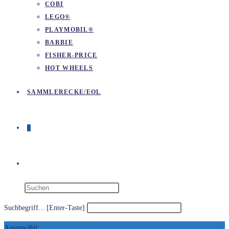
COBI
LEGO®
PLAYMOBIL®
BARBIE
FISHER-PRICE
HOT WHEELS
SAMMLERECKE/EOL
0
WEBSITE-
SUCHE
Suchbegriff... [Enter-Taste]
Ausgewählt: