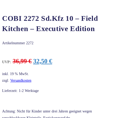
COBI 2272 Sd.Kfz 10 – Field
Kitchen – Executive Edition
Artikelnummer
2272
Ursprünglicher
Aktueller
36,99
€
32,50
€
UVP:
Preis
Preis
war:
ist:
inkl. 19 % MwSt.
36,99 €
32,50 €.
zzgl.
Versandkosten
Lieferzeit: 1-2 Werktage
Achtung: Nicht für Kinder unter drei Jahren geeignet wegen
verschluckbarer Kleinteile, Erstickungsgefahr.