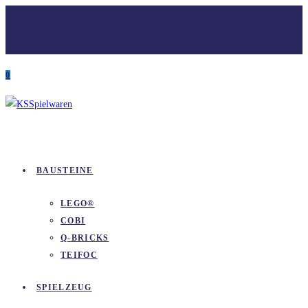
Zum
Versandkostenfrei ab 100 €
Inhalt
springen
0
BAUSTEINE
LEGO®
COBI
Q-BRICKS
TEIFOC
SPIELZEUG