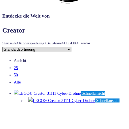
UMSCHALTEN
Entdecke die Welt von
Creator
Startseite
>
Kinderspielzeug
>
Bausteine
>
LEGO®
>
Creator
Ansicht:
25
50
Alle
Schnellansicht
Schnellansicht