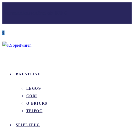
Zum
Versandkostenfrei ab 100 €
Inhalt
springen
0
BAUSTEINE
LEGO®
COBI
Q-BRICKS
TEIFOC
SPIELZEUG