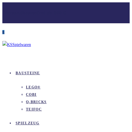
Zum
Versandkostenfrei ab 100 €
Inhalt
springen
0
BAUSTEINE
LEGO®
COBI
Q-BRICKS
TEIFOC
SPIELZEUG